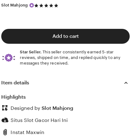
5
Slot Mahjong
out
of
5
stars
Add to cart
Star Seller.
This seller consistently earned 5-star
reviews, shipped on time, and replied quickly to any
messages they received.
Item details
Highlights
Designed by
Slot Mahjong
Situs Slot Gacor Hari Ini
Instat Maxwin