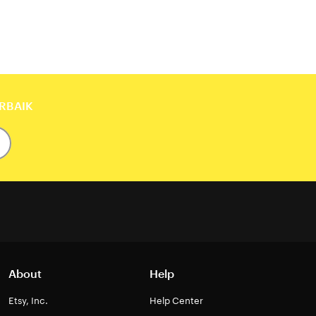
ERBAIK
About
Help
Etsy, Inc.
Help Center