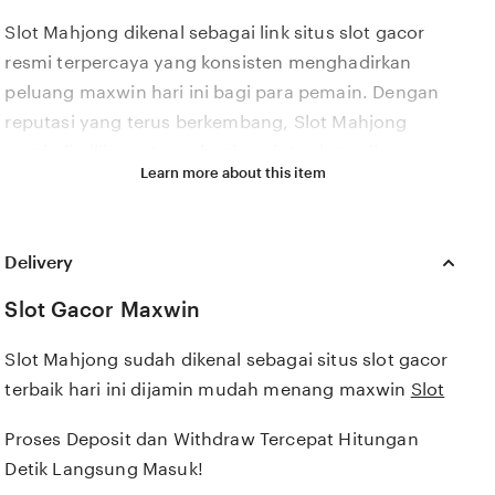
Slot Mahjong dikenal sebagai link situs slot gacor
resmi terpercaya yang konsisten menghadirkan
peluang maxwin hari ini bagi para pemain. Dengan
reputasi yang terus berkembang, Slot Mahjong
menjadi pilihan utama bagi pecinta slot online yang
Learn more about this item
mengutamakan keamanan, legalitas, dan performa
permainan yang stabil di berbagai kondisi.
Keunggulan Slot Mahjong terletak pada seleksi game
Delivery
slot online berkualitas terbaik dari provider resmi.
Slot Gacor Maxwin
Setiap permainan dioptimalkan dengan sistem yang
adil, server responsif, serta akses yang lancar tanpa
Slot Mahjong sudah dikenal sebagai situs slot gacor
gangguan. Hal ini membuat pemain bisa fokus
terbaik hari ini dijamin mudah menang maxwin
Slot
menikmati permainan dan memaksimalkan peluang
kemenangan secara optimal.
Proses Deposit dan Withdraw Tercepat Hitungan
Detik Langsung Masuk!
Sebagai situs yang rajin memberikan maxwin, Slot