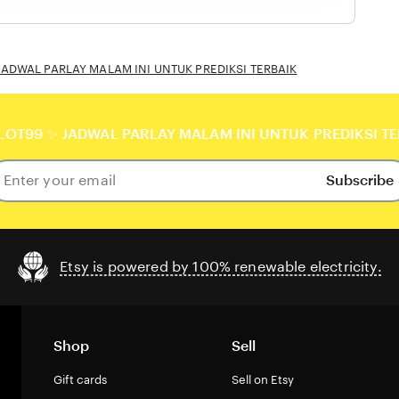
ADWAL PARLAY MALAM INI UNTUK PREDIKSI TERBAIK
OT99 ✨ JADWAL PARLAY MALAM INI UNTUK PREDIKSI T
Subscribe
ter
our
ail
Etsy is powered by 100% renewable electricity.
Shop
Sell
Gift cards
Sell on Etsy