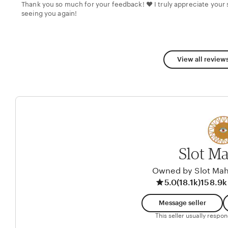
e
Thank you so much for your feedback! ❤️ I truly appreciate your
v
seeing you again!
i
e
w
b
y
View all reviews
K
r
i
s
t
i
n
Slot M
Owned by Slot Ma
5.0
(18.1k)
158.9k
Message seller
This seller usually respo