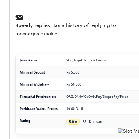
Speedy replies
Has a history of replying to
messages quickly.
Jenis Game
Slot, Togel dan Live Casino
Minimal Deposit
Rp 5.000
Minimal Withdraw
Rp 50.000
Transaksi Pembayaran
QRIS/DANA/OVO/GoPay/ShopeePay/Pulsa
Perkiraan Waktu Proses
10-60 Detik
Rating
5.0 ⭐
- 88.1K ulasan