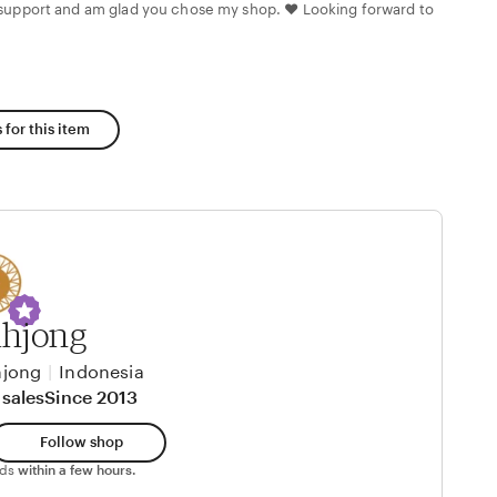
 support and am glad you chose my shop. ❤️ Looking forward to
 for this item
ahjong
hjong
|
Indonesia
 sales
Since 2013
Follow shop
nds
within a few hours.