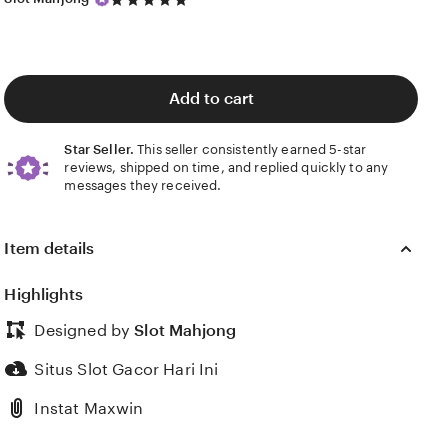
out
of
5
stars
Add to cart
Star Seller.
This seller consistently earned 5-star
reviews, shipped on time, and replied quickly to any
messages they received.
Item details
Highlights
Designed by
Slot Mahjong
Situs Slot Gacor Hari Ini
Instat Maxwin