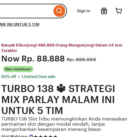
Sign in
AM INI UNTUK 5 TIM
Banyak Dikunjungi 888.888 Orang Mengunjungi Dalam 24 Jam
Terakhir
Price:
Now
Rp. 88.888
Original
Rp. 888.888
Price:
New markdown!
•
90% off
Limited time sale
TURBO 138 🔱 STRATEGI
MIX PARLAY MALAM INI
UNTUK 5 TIM
TURBO 138 Slot 1ribu memungkinkan Anda merasakan
permainan slot dengan modal rendah, tanpa
mengorbankan kesempatan menang besar.
5
Slot Mahjong