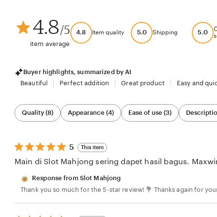
4.8
/5
4.8
5.0
5.0
Item quality
Shipping
s
item average
Buyer highlights, summarized by AI
Beautiful
Perfect addition
Great product
Easy and qui
Filter
Quality (8)
Appearance (4)
Ease of use (3)
Descriptio
by
category
5
5
This item
out
Main di Slot Mahjong sering dapet hasil bagus. Max
of
5
stars
Response from Slot Mahjong
Thank you so much for the 5-star review! 💐 Thanks again for you