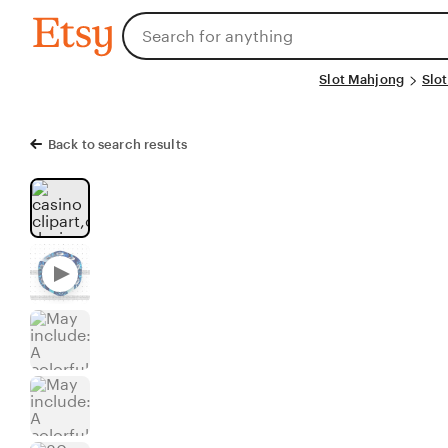
Skip
Search
Etsy
to
for
Content
items
or
Slot Mahjong
Slo
shops
Back to search results