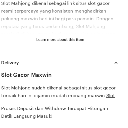
Slot Mahjong dikenal sebagai link situs slot gacor
resmi terpercaya yang konsisten menghadirkan
peluang maxwin hari ini bagi para pemain. Dengan
reputasi yang terus berkembang, Slot Mahjong
menjadi pilihan utama bagi pecinta slot online yang
Learn more about this item
mengutamakan keamanan, legalitas, dan performa
permainan yang stabil di berbagai kondisi.
Keunggulan Slot Mahjong terletak pada seleksi game
Delivery
slot online berkualitas terbaik dari provider resmi.
Slot Gacor Maxwin
Setiap permainan dioptimalkan dengan sistem yang
adil, server responsif, serta akses yang lancar tanpa
Slot Mahjong sudah dikenal sebagai situs slot gacor
gangguan. Hal ini membuat pemain bisa fokus
terbaik hari ini dijamin mudah menang maxwin
Slot
menikmati permainan dan memaksimalkan peluang
kemenangan secara optimal.
Proses Deposit dan Withdraw Tercepat Hitungan
Detik Langsung Masuk!
Sebagai situs yang rajin memberikan maxwin, Slot