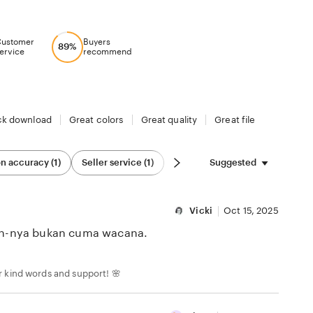
Customer
Buyers
89%
ervice
recommend
ck download
Great colors
Great quality
Great file
Suggested
n accuracy (1)
Seller service (1)
Vicki
Oct 15, 2025
win-nya bukan cuma wacana.
r kind words and support! 🌸