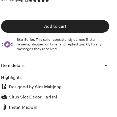
5
Slot Mahjong
out
of
5
stars
Add to cart
Star Seller.
This seller consistently earned 5-star
reviews, shipped on time, and replied quickly to any
messages they received.
Item details
Highlights
Designed by
Slot Mahjong
Situs Slot Gacor Hari Ini
Instat Maxwin