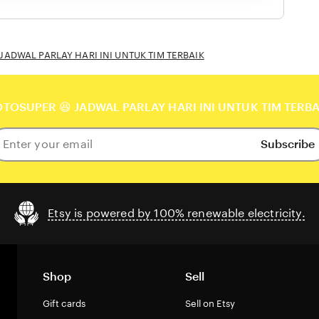
JADWAL PARLAY HARI INI UNTUK TIM TERBAIK
OTOSUPER 😆 JADWAL PARLAY HARI INI UNTUK TIM TERBA
Subscribe
ter
our
ail
Etsy is powered by 100% renewable electricity.
Shop
Sell
Gift cards
Sell on Etsy