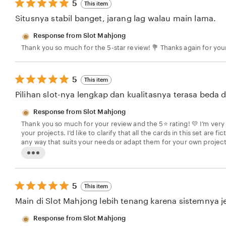
5
5
This item
out
Situsnya stabil banget, jarang lag walau main lama.
of
5
stars
Response from Slot Mahjong
Thank you so much for the 5-star review! 💐 Thanks again for you
5
5
This item
out
Pilihan slot-nya lengkap dan kualitasnya terasa beda da
of
5
stars
Response from Slot Mahjong
Thank you so much for your review and the 5⭐ rating! 💛 I’m very 
your projects. I’d like to clarify that all the cards in this set are f
any way that suits your needs or adapt them for your own project 😊 Thank you for choosing my shop and for recommen
to others — it truly means a lot to me! 💕
L
i
s
t
5
5
This item
out
i
Main di Slot Mahjong lebih tenang karena sistemnya j
of
n
5
g
stars
Response from Slot Mahjong
r