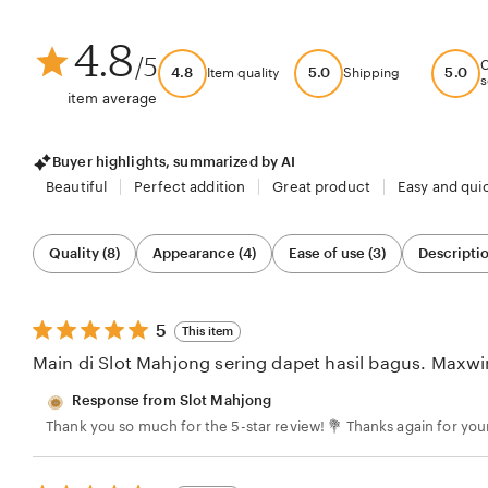
4.8
/5
4.8
5.0
5.0
Item quality
Shipping
s
item average
Buyer highlights, summarized by AI
Beautiful
Perfect addition
Great product
Easy and qui
Filter
Quality (8)
Appearance (4)
Ease of use (3)
Descriptio
by
category
5
5
This item
out
Main di Slot Mahjong sering dapet hasil bagus. Max
of
5
stars
Response from Slot Mahjong
Thank you so much for the 5-star review! 💐 Thanks again for you