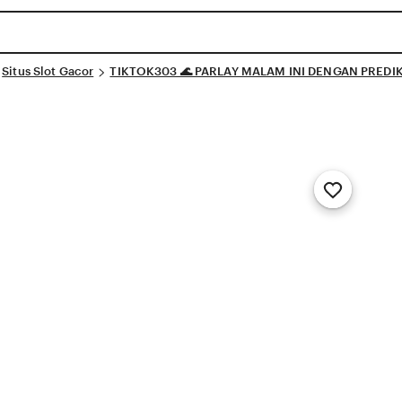
Situs Slot Gacor
TIKTOK303 🌊 PARLAY MALAM INI DENGAN PREDI
Add
to
Favorites