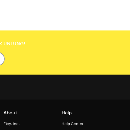
UK UNTUNG!
About
Help
Etsy, Inc.
Help Center