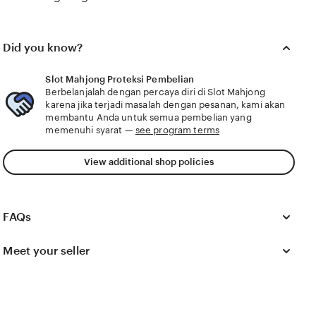
Sebagai situs yang rajin memberikan maxwin, Slot
Mahjong tidak hanya menawarkan hiburan, tetapi
juga pengalaman bermain yang memuaskan.
Did you know?
Kombinasi sistem terpercaya, variasi game gacor,
Slot Mahjong Proteksi Pembelian
dan kemudahan akses menjadikan Slot Mahjong
Berbelanjalah dengan percaya diri di Slot Mahjong
sebagai link situs slot online yang layak diandalkan
karena jika terjadi masalah dengan pesanan, kami akan
membantu Anda untuk semua pembelian yang
kapan saja.
memenuhi syarat —
see program terms
View additional shop policies
FAQs
Meet your seller