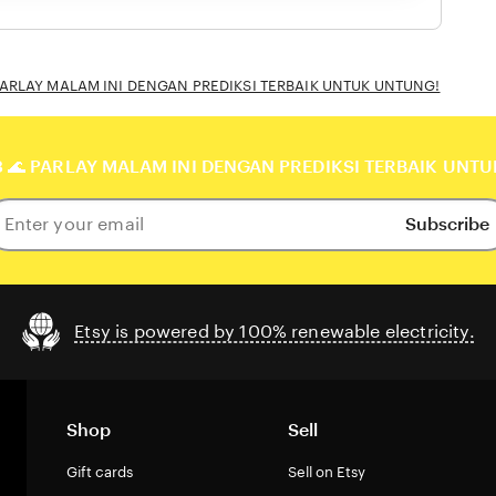
PARLAY MALAM INI DENGAN PREDIKSI TERBAIK UNTUK UNTUNG!
 🌊 PARLAY MALAM INI DENGAN PREDIKSI TERBAIK UNT
Subscribe
ter
our
ail
Etsy is powered by 100% renewable electricity.
Shop
Sell
Gift cards
Sell on Etsy