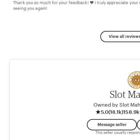
e
Thank you so much for your feedback! ❤️ I truly appreciate your
v
seeing you again!
i
e
w
b
y
View all reviews
K
r
i
s
t
i
n
Slot M
Owned by Slot Ma
5.0
(18.1k)
158.9k
Message seller
This seller usually respo