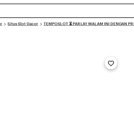
or
Situs Slot Gacor
TEMPOSLOT ⏳ PARLAY MALAM INI DENGAN PRED
Add
to
Favorites