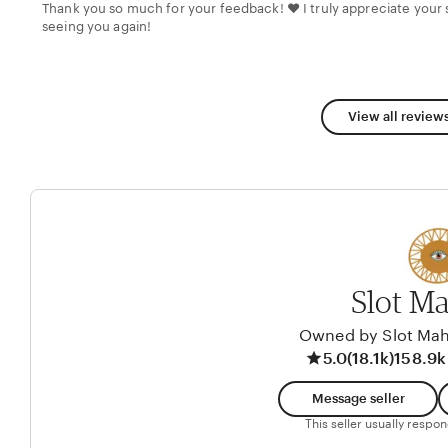
e
Thank you so much for your feedback! ❤️ I truly appreciate your
v
seeing you again!
i
e
w
b
y
View all reviews
K
r
i
s
t
i
n
Slot M
Owned by Slot Ma
5.0
(18.1k)
158.9k
Message seller
This seller usually respo