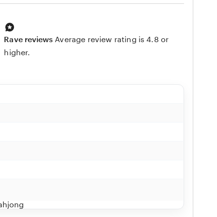
Rave reviews
Average review rating is 4.8 or
higher.