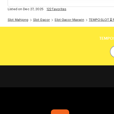
Listed on Dec 27, 2025
122 favorites
Slot Mahjong
Slot Gacor
Slot Gacor Maxwin
TEMPOSLOT ⏳ P
TEMPOS
En
y
em