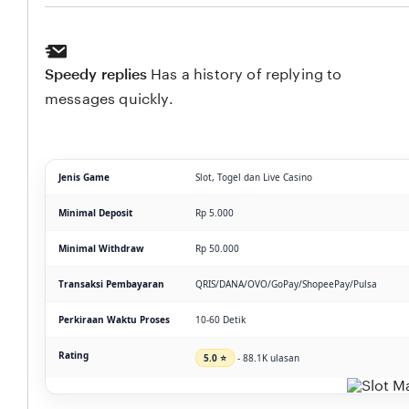
Speedy replies
Has a history of replying to
messages quickly.
Jenis Game
Slot, Togel dan Live Casino
Minimal Deposit
Rp 5.000
Minimal Withdraw
Rp 50.000
Transaksi Pembayaran
QRIS/DANA/OVO/GoPay/ShopeePay/Pulsa
Perkiraan Waktu Proses
10-60 Detik
Rating
5.0 ⭐
- 88.1K ulasan