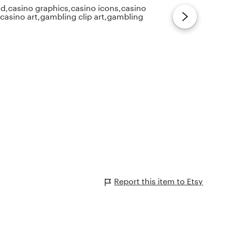
Report this item to Etsy