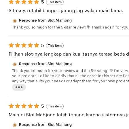
5
5
This item
out
Situsnya stabil banget, jarang lag walau main lama.
of
5
stars
Response from Slot Mahjong
Thank you so much for the 5-star review! 💐 Thanks again for you
5
5
This item
out
Pilihan slot-nya lengkap dan kualitasnya terasa beda da
of
5
stars
Response from Slot Mahjong
Thank you so much for your review and the 5⭐ rating! 💛 I’m very 
your projects. I’d like to clarify that all the cards in this set are f
any way that suits your needs or adapt them for your own project 😊 Thank you for choosing my shop and for recommen
to others — it truly means a lot to me! 💕
L
i
s
t
5
5
This item
out
i
Main di Slot Mahjong lebih tenang karena sistemnya j
of
n
5
g
stars
Response from Slot Mahjong
r