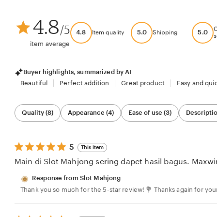
4.8
/5
4.8
5.0
5.0
Item quality
Shipping
s
item average
Buyer highlights, summarized by AI
Beautiful
Perfect addition
Great product
Easy and qui
Filter
Quality (8)
Appearance (4)
Ease of use (3)
Descriptio
by
category
5
5
This item
out
Main di Slot Mahjong sering dapet hasil bagus. Max
of
5
stars
Response from Slot Mahjong
Thank you so much for the 5-star review! 💐 Thanks again for you