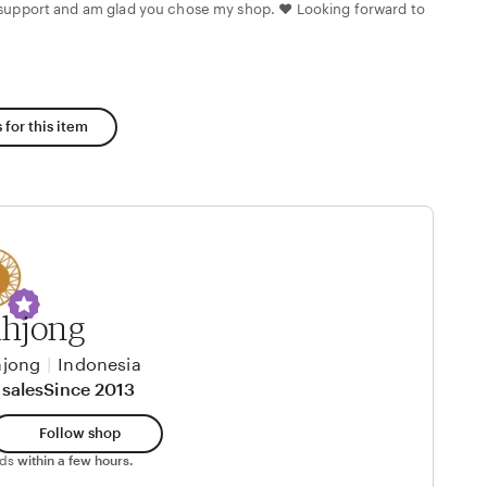
 support and am glad you chose my shop. ❤️ Looking forward to
 for this item
ahjong
hjong
|
Indonesia
 sales
Since 2013
Follow shop
nds
within a few hours.