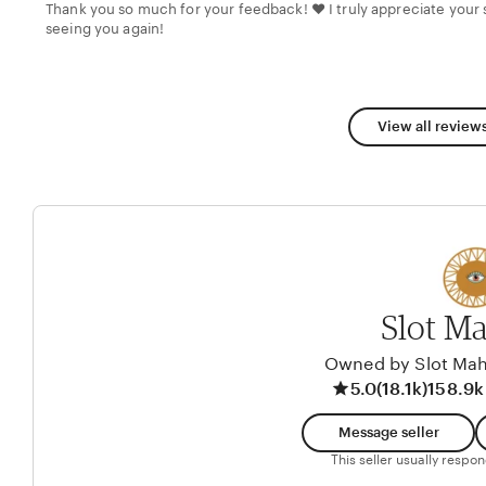
e
Thank you so much for your feedback! ❤️ I truly appreciate your
v
seeing you again!
i
e
w
b
y
View all reviews
K
r
i
s
t
i
n
Slot M
Owned by Slot Ma
5.0
(18.1k)
158.9k
Message seller
This seller usually respo