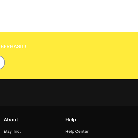
 BERHASIL!
About
Help
Etsy, Inc.
Help Center