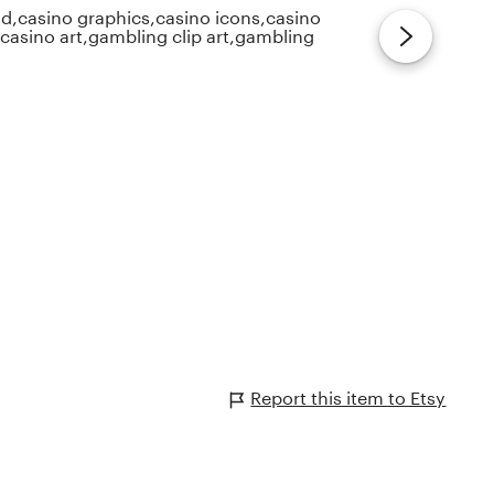
Report this item to Etsy