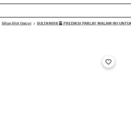
Situs Slot Gacor
SULTAN618 🎴 PREDIKSI PARLAY MALAM INI UNT
Add
to
Favorites