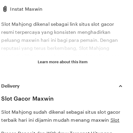
Instat Maxwin
Slot Mahjong dikenal sebagai link situs slot gacor
resmi terpercaya yang konsisten menghadirkan
peluang maxwin hari ini bagi para pemain. Dengan
reputasi yang terus berkembang, Slot Mahjong
menjadi pilihan utama bagi pecinta slot online yang
Learn more about this item
mengutamakan keamanan, legalitas, dan performa
permainan yang stabil di berbagai kondisi.
Keunggulan Slot Mahjong terletak pada seleksi game
Delivery
slot online berkualitas terbaik dari provider resmi.
Slot Gacor Maxwin
Setiap permainan dioptimalkan dengan sistem yang
adil, server responsif, serta akses yang lancar tanpa
Slot Mahjong sudah dikenal sebagai situs slot gacor
gangguan. Hal ini membuat pemain bisa fokus
terbaik hari ini dijamin mudah menang maxwin
Slot
menikmati permainan dan memaksimalkan peluang