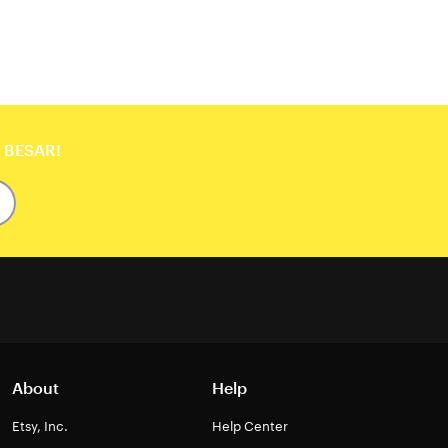
 BESAR!
About
Help
Etsy, Inc.
Help Center