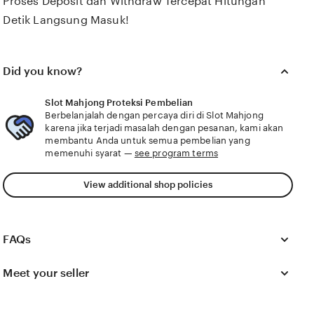
kemenangan secara optimal.
Proses Deposit dan Withdraw Tercepat Hitungan
Detik Langsung Masuk!
Sebagai situs yang rajin memberikan maxwin, Slot
Mahjong tidak hanya menawarkan hiburan, tetapi
juga pengalaman bermain yang memuaskan.
Did you know?
Kombinasi sistem terpercaya, variasi game gacor,
Slot Mahjong Proteksi Pembelian
dan kemudahan akses menjadikan Slot Mahjong
Berbelanjalah dengan percaya diri di Slot Mahjong
sebagai link situs slot online yang layak diandalkan
karena jika terjadi masalah dengan pesanan, kami akan
membantu Anda untuk semua pembelian yang
kapan saja.
memenuhi syarat —
see program terms
View additional shop policies
FAQs
Meet your seller