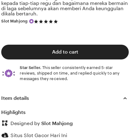
kepada tiap-tiap regu dan bagaimana mereka bermain
di laga sebelumnya akan memberi Anda keunggulan
dikala bertaruh.
5
Slot Mahjong
out
of
5
stars
Add to cart
Star Seller.
This seller consistently earned 5-star
reviews, shipped on time, and replied quickly to any
messages they received.
Item details
Highlights
Designed by
Slot Mahjong
Situs Slot Gacor Hari Ini