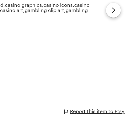
Report this item to Etsy