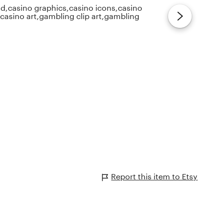
Report this item to Etsy