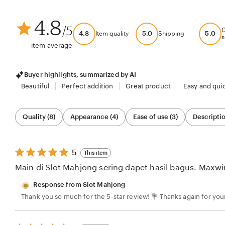
4.8
/5
4.8
5.0
5.0
Item quality
Shipping
s
item average
Buyer highlights, summarized by AI
Beautiful
Perfect addition
Great product
Easy and qui
Filter
Quality (8)
Appearance (4)
Ease of use (3)
Descriptio
by
category
5
5
This item
out
Main di Slot Mahjong sering dapet hasil bagus. Max
of
5
stars
Response from Slot Mahjong
Thank you so much for the 5-star review! 💐 Thanks again for you