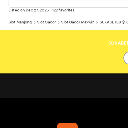
Listed on Dec 27, 2025
122 favorites
Slot Mahjong
Slot Gacor
Slot Gacor Maxwin
SUKABET88 🎲 
SUKABET
En
y
em