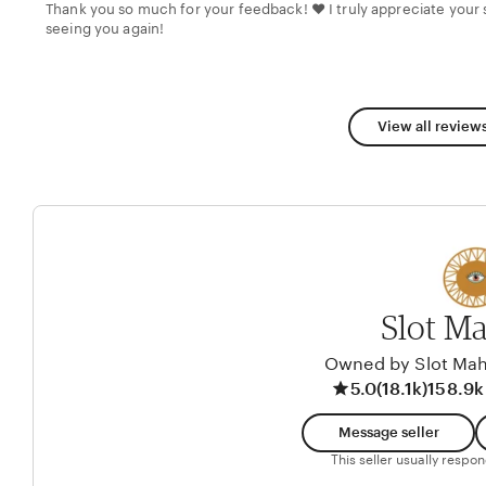
e
Thank you so much for your feedback! ❤️ I truly appreciate your
v
seeing you again!
i
e
w
b
y
View all reviews
K
r
i
s
t
i
n
Slot M
Owned by Slot Ma
5.0
(18.1k)
158.9k
Message seller
This seller usually respo