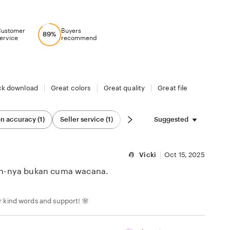
Customer
Buyers
89%
ervice
recommend
ck download
Great colors
Great quality
Great file
Suggested
n accuracy (1)
Seller service (1)
Vicki
Oct 15, 2025
win-nya bukan cuma wacana.
r kind words and support! 🌸