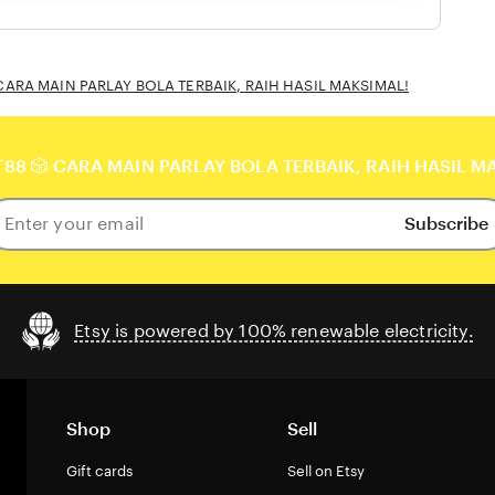
CARA MAIN PARLAY BOLA TERBAIK, RAIH HASIL MAKSIMAL!
88 🎲 CARA MAIN PARLAY BOLA TERBAIK, RAIH HASIL M
Subscribe
ter
our
ail
Etsy is powered by 100% renewable electricity.
Shop
Sell
Gift cards
Sell on Etsy