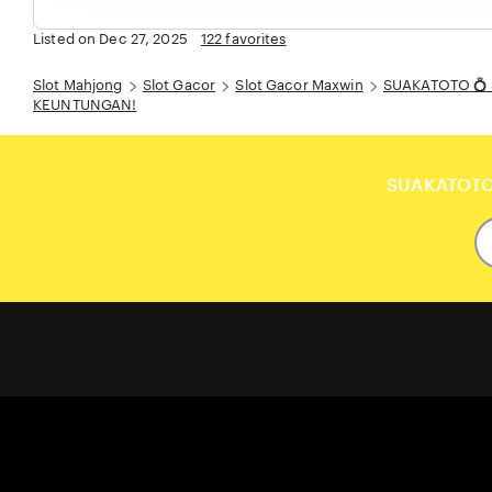
Listed on Dec 27, 2025
122 favorites
Slot Mahjong
Slot Gacor
Slot Gacor Maxwin
SUAKATOTO 💍 
KEUNTUNGAN!
SUAKATOTO 
En
y
em