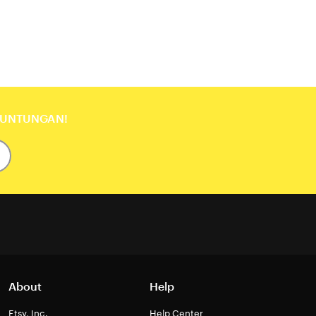
KEUNTUNGAN!
About
Help
Etsy, Inc.
Help Center