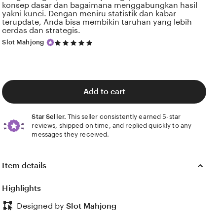
konsep dasar dan bagaimana menggabungkan hasil
yakni kunci. Dengan meniru statistik dan kabar
terupdate, Anda bisa membikin taruhan yang lebih
cerdas dan strategis.
5
Slot Mahjong
out
of
5
stars
Add to cart
Star Seller.
This seller consistently earned 5-star
reviews, shipped on time, and replied quickly to any
messages they received.
Item details
Highlights
Designed by
Slot Mahjong