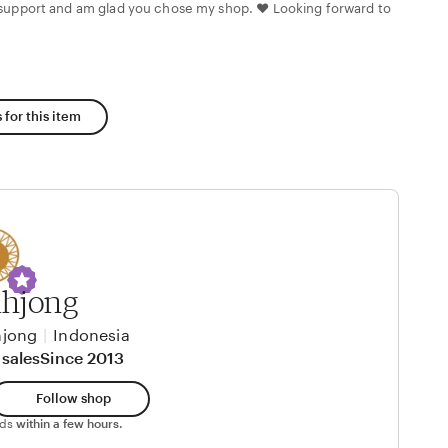
 support and am glad you chose my shop. ❤️ Looking forward to
 for this item
ahjong
hjong
|
Indonesia
 sales
Since 2013
Follow shop
nds
within a few hours.