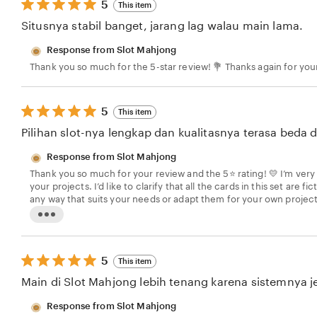
5
5
This item
out
Situsnya stabil banget, jarang lag walau main lama.
of
5
stars
Response from Slot Mahjong
Thank you so much for the 5-star review! 💐 Thanks again for you
5
5
This item
out
Pilihan slot-nya lengkap dan kualitasnya terasa beda da
of
5
stars
Response from Slot Mahjong
Thank you so much for your review and the 5⭐ rating! 💛 I’m very 
your projects. I’d like to clarify that all the cards in this set are f
any way that suits your needs or adapt them for your own project 😊 Thank you for choosing my shop and for recommen
to others — it truly means a lot to me! 💕
L
i
s
t
5
5
This item
out
i
Main di Slot Mahjong lebih tenang karena sistemnya j
of
n
5
g
stars
Response from Slot Mahjong
r