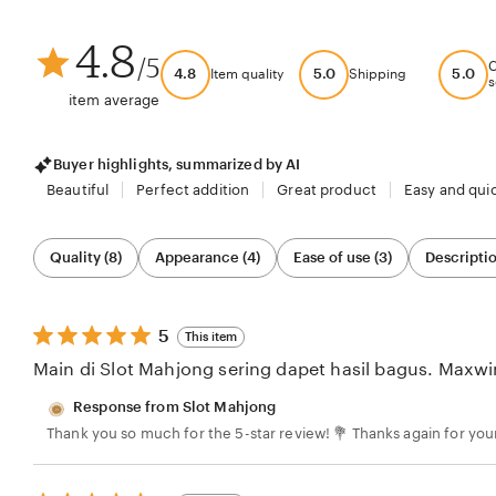
4.8
/5
4.8
5.0
5.0
Item quality
Shipping
s
item average
Buyer highlights, summarized by AI
Beautiful
Perfect addition
Great product
Easy and qui
Filter
Quality (8)
Appearance (4)
Ease of use (3)
Descriptio
by
category
5
5
This item
out
Main di Slot Mahjong sering dapet hasil bagus. Max
of
5
stars
Response from Slot Mahjong
Thank you so much for the 5-star review! 💐 Thanks again for you