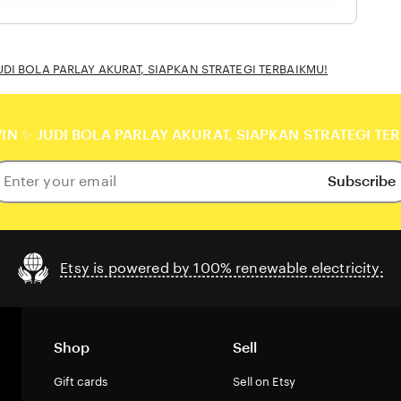
UDI BOLA PARLAY AKURAT, SIAPKAN STRATEGI TERBAIKMU!
IN ✨ JUDI BOLA PARLAY AKURAT, SIAPKAN STRATEGI TE
Subscribe
ter
our
ail
Etsy is powered by 100% renewable electricity.
Shop
Sell
Gift cards
Sell on Etsy