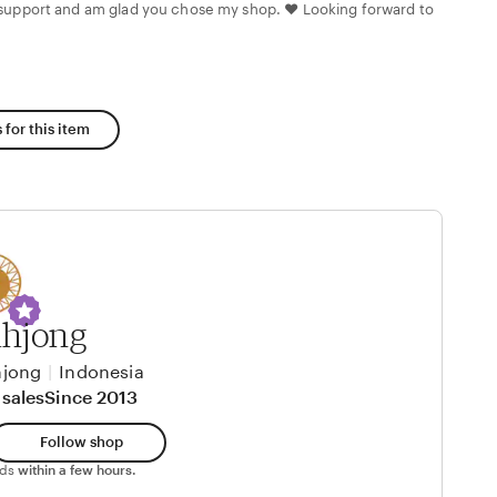
 support and am glad you chose my shop. ❤️ Looking forward to
 for this item
ahjong
hjong
|
Indonesia
 sales
Since 2013
Follow shop
nds
within a few hours.