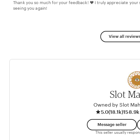
e
Thank you so much for your feedback! ❤️ I truly appreciate your
v
seeing you again!
i
e
w
b
y
View all reviews
K
r
i
s
t
i
n
Slot M
Owned by Slot Ma
5.0
(18.1k)
158.9k
Message seller
This seller usually respo