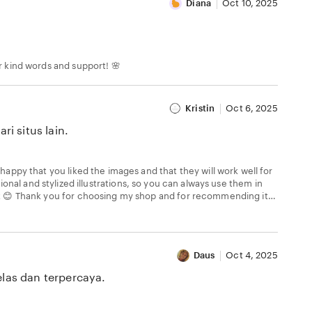
Diana
Oct 10, 2025
r kind words and support! 🌸
Kristin
Oct 6, 2025
ri situs lain.
happy that you liked the images and that they will work well for
ictional and stylized illustrations, so you can always use them in
ding it
Daus
Oct 4, 2025
elas dan terpercaya.