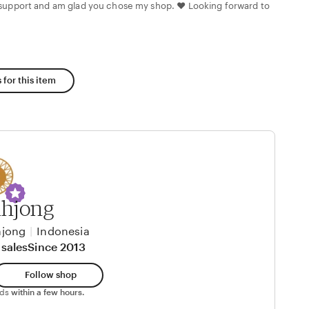
 support and am glad you chose my shop. ❤️ Looking forward to
 for this item
ahjong
hjong
|
Indonesia
 sales
Since 2013
Follow shop
nds
within a few hours.