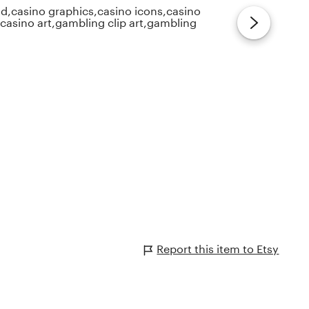
Report this item to Etsy