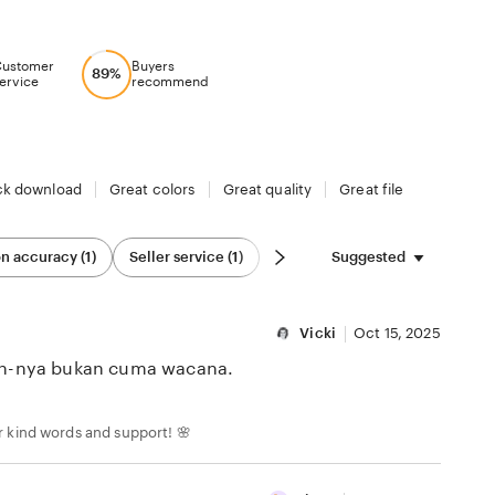
Customer
Buyers
89%
ervice
recommend
ck download
Great colors
Great quality
Great file
Suggested
n accuracy (1)
Seller service (1)
Vicki
Oct 15, 2025
win-nya bukan cuma wacana.
r kind words and support! 🌸