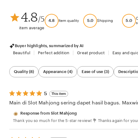
4.8
/5
4.8
5.0
5.0
Item quality
Shipping
s
item average
Buyer highlights, summarized by AI
Beautiful
Perfect addition
Great product
Easy and qui
Filter
Quality (8)
Appearance (4)
Ease of use (3)
Descriptio
by
category
5
5
This item
out
Main di Slot Mahjong sering dapet hasil bagus. Max
of
5
stars
Response from Slot Mahjong
Thank you so much for the 5-star review! 💐 Thanks again for you