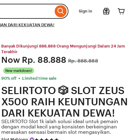
Sign in
GAN DARI KEKUATAN DEWA!
Banyak Dikunjungi 888.888 Orang Mengunjungi Dalam 24 Jam
Terakhir
Price:
Now
Rp. 88.888
Original
Rp. 888.888
Price:
New markdown!
•
90% off
Limited time sale
SELIRTOTO 🎲 SLOT ZEUS
X500 RAIH KEUNTUNGAN
DARI KEKUATAN DEWA!
SELIRTOTO Slot 1k ialah solusi ideal untuk pemain
dengan modal kecil yang konsisten berkeinginan
merasakan sensasi bermain slot mengasyikan.
5
Slot Mahjong