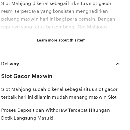
Slot Mahjong dikenal sebagai link situs slot gacor
resmi terpercaya yang konsisten menghadirkan
peluang maxwin hari ini bagi para pemain. Dengan
reputasi yang terus berkembang, Slot Mahjong
menjadi pilihan utama bagi pecinta slot online yang
Learn more about this item
mengutamakan keamanan, legalitas, dan performa
permainan yang stabil di berbagai kondisi.
Keunggulan Slot Mahjong terletak pada seleksi game
Delivery
slot online berkualitas terbaik dari provider resmi.
Slot Gacor Maxwin
Setiap permainan dioptimalkan dengan sistem yang
adil, server responsif, serta akses yang lancar tanpa
Slot Mahjong sudah dikenal sebagai situs slot gacor
gangguan. Hal ini membuat pemain bisa fokus
terbaik hari ini dijamin mudah menang maxwin
Slot
menikmati permainan dan memaksimalkan peluang
kemenangan secara optimal.
Proses Deposit dan Withdraw Tercepat Hitungan
Detik Langsung Masuk!
Sebagai situs yang rajin memberikan maxwin, Slot