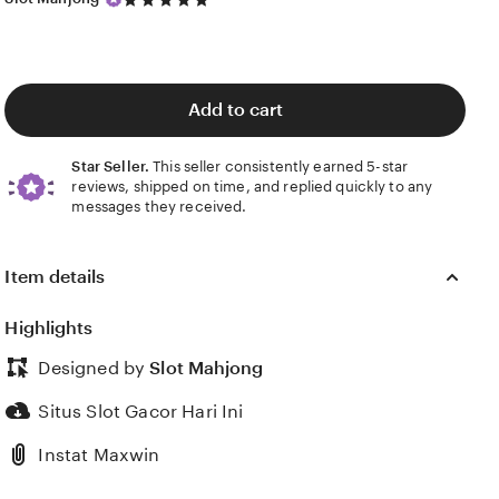
out
of
5
stars
Add to cart
Star Seller.
This seller consistently earned 5-star
reviews, shipped on time, and replied quickly to any
messages they received.
Item details
Highlights
Designed by
Slot Mahjong
Situs Slot Gacor Hari Ini
Instat Maxwin