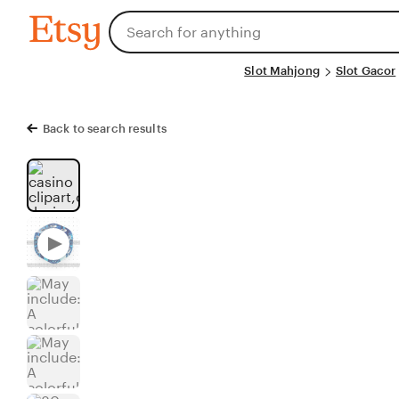
Skip
Search
Etsy
to
for
Content
items
or
Slot Mahjong
Slot Gacor
shops
Back to search results