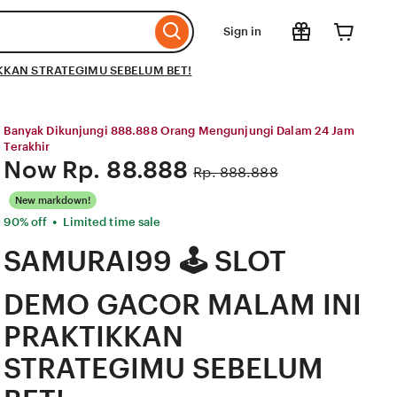
Sign in
KKAN STRATEGIMU SEBELUM BET!
Banyak Dikunjungi 888.888 Orang Mengunjungi Dalam 24 Jam
Terakhir
Price:
Now
Rp. 88.888
Original
Rp. 888.888
Price:
New markdown!
•
90% off
Limited time sale
SAMURAI99 🕹 SLOT
DEMO GACOR MALAM INI
PRAKTIKKAN
STRATEGIMU SEBELUM