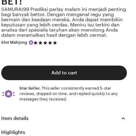
BET!
SAMURAI99 Prediksi parlay malam ini menjadi penting
bagi banyak bettor. Dengan mengenal regu yang
bermain dan keadaan mereka, Anda dapat membikin
keputusan yang lebih cerdas. Meniru isu terkini dan
analisa dari spesialis taruhan akan menolong Anda
dalam meramalkan hasil dengan lebih cermat.
5
Slot Mahjong
out
of
5
stars
Add to cart
Star Seller.
This seller consistently earned 5-star
reviews, shipped on time, and replied quickly to any
messages they received.
Item details
Highlights