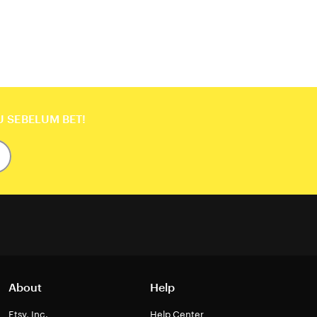
 SEBELUM BET!
About
Help
Etsy, Inc.
Help Center