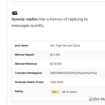
Speedy replies
Has a history of replying to
messages quickly.
Jenis Game
Slot, Togel dan Live Casino
Minimal Deposit
Rp 5.000
Minimal Withdraw
Rp 50.000
Transaksi Pembayaran
QRIS/DANA/OVO/GoPay/ShopeePay/Pulsa
Perkiraan Waktu Proses
10-60 Detik
Rating
5.0 ⭐
- 88.1K ulasan