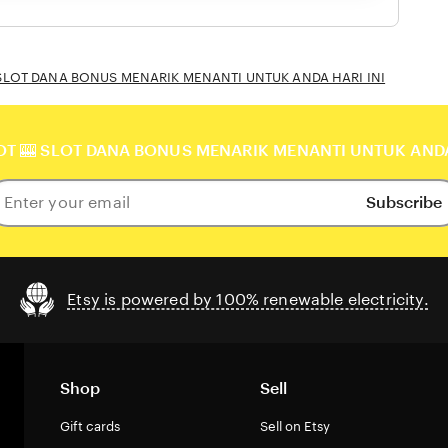
SLOT DANA BONUS MENARIK MENANTI UNTUK ANDA HARI INI
T 🎰 SLOT DANA BONUS MENARIK MENANTI UNTUK ANDA
Subscribe
ter
our
ail
Etsy is powered by 100% renewable electricity.
Shop
Sell
Gift cards
Sell on Etsy