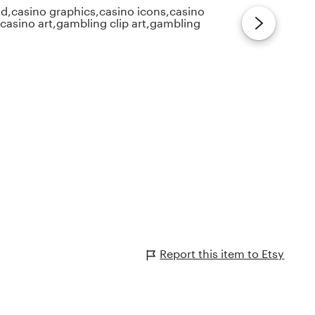
Report this item to Etsy