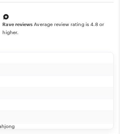
Rave reviews
Average review rating is 4.8 or
higher.