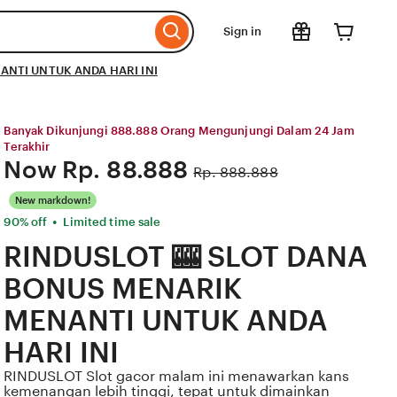
Sign in
NTI UNTUK ANDA HARI INI
Banyak Dikunjungi 888.888 Orang Mengunjungi Dalam 24 Jam
Terakhir
Price:
Now
Rp. 88.888
Original
Rp. 888.888
Price:
New markdown!
•
90% off
Limited time sale
RINDUSLOT 🎰 SLOT DANA
BONUS MENARIK
MENANTI UNTUK ANDA
HARI INI
RINDUSLOT Slot gacor malam ini menawarkan kans
kemenangan lebih tinggi, tepat untuk dimainkan