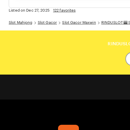
Listed on Dec 27, 2025
122 favorites
Slot Mahjong
Slot Gacor
Slot Gacor Maxwin
RINDUSLOT 🎰 
RINDUSLO
En
y
em