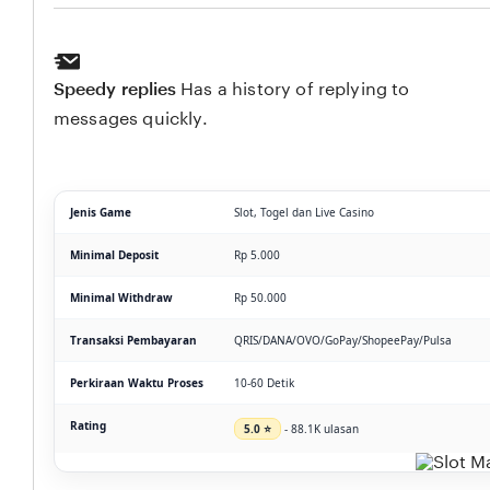
Speedy replies
Has a history of replying to
messages quickly.
Jenis Game
Slot, Togel dan Live Casino
Minimal Deposit
Rp 5.000
Minimal Withdraw
Rp 50.000
Transaksi Pembayaran
QRIS/DANA/OVO/GoPay/ShopeePay/Pulsa
Perkiraan Waktu Proses
10-60 Detik
Rating
5.0 ⭐
- 88.1K ulasan