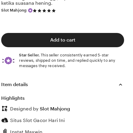
ketika suasana hening.
5
Slot Mahjong
out
of
5
stars
Add to cart
Star Seller.
This seller consistently earned 5-star
reviews, shipped on time, and replied quickly to any
messages they received.
Item details
Highlights
Designed by
Slot Mahjong
Situs Slot Gacor Hari Ini
Instat Maxwin