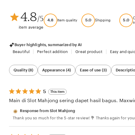
4.8
/5
4.8
5.0
5.0
Item quality
Shipping
s
item average
Buyer highlights, summarized by AI
Beautiful
Perfect addition
Great product
Easy and qui
Filter
Quality (8)
Appearance (4)
Ease of use (3)
Descriptio
by
category
5
5
This item
out
Main di Slot Mahjong sering dapet hasil bagus. Max
of
5
stars
Response from Slot Mahjong
Thank you so much for the 5-star review! 💐 Thanks again for you