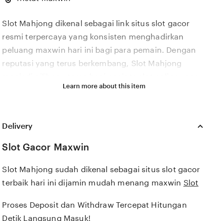
Slot Mahjong dikenal sebagai link situs slot gacor
resmi terpercaya yang konsisten menghadirkan
peluang maxwin hari ini bagi para pemain. Dengan
reputasi yang terus berkembang, Slot Mahjong
menjadi pilihan utama bagi pecinta slot online yang
Learn more about this item
mengutamakan keamanan, legalitas, dan performa
permainan yang stabil di berbagai kondisi.
Keunggulan Slot Mahjong terletak pada seleksi game
Delivery
slot online berkualitas terbaik dari provider resmi.
Slot Gacor Maxwin
Setiap permainan dioptimalkan dengan sistem yang
adil, server responsif, serta akses yang lancar tanpa
Slot Mahjong sudah dikenal sebagai situs slot gacor
gangguan. Hal ini membuat pemain bisa fokus
terbaik hari ini dijamin mudah menang maxwin
Slot
menikmati permainan dan memaksimalkan peluang
kemenangan secara optimal.
Proses Deposit dan Withdraw Tercepat Hitungan
Detik Langsung Masuk!