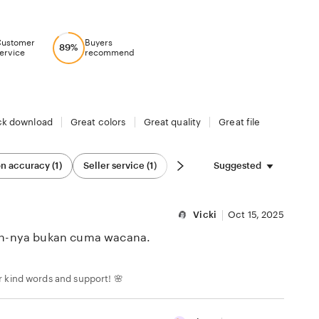
Customer
Buyers
89%
ervice
recommend
ck download
Great colors
Great quality
Great file
Suggested
n accuracy (1)
Seller service (1)
Vicki
Oct 15, 2025
win-nya bukan cuma wacana.
r kind words and support! 🌸