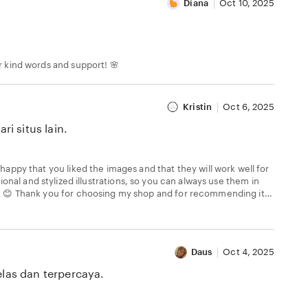
Diana
Oct 10, 2025
r kind words and support! 🌸
Kristin
Oct 6, 2025
ri situs lain.
happy that you liked the images and that they will work well for
ictional and stylized illustrations, so you can always use them in
ding it
Daus
Oct 4, 2025
elas dan terpercaya.