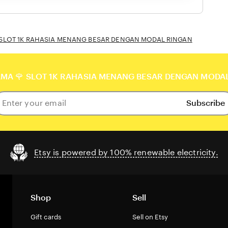
 SLOT 1K RAHASIA MENANG BESAR DENGAN MODAL RINGAN
MA 🌹 SLOT 1K RAHASIA MENANG BESAR DENGAN MODA
Subscribe
ter
our
ail
Etsy is powered by 100% renewable electricity.
Shop
Sell
Gift cards
Sell on Etsy