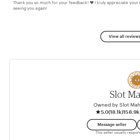
e
Thank you so much for your feedback! ❤️ I truly appreciate your
v
seeing you again!
i
e
w
b
y
View all reviews
K
r
i
s
t
i
n
Slot M
Owned by Slot Ma
5.0
(18.1k)
158.9k
Message seller
This seller usually respo