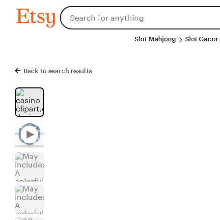
Skip
Search
Etsy
to
for
Content
items
or
Slot Mahjong
Slot Gacor
shops
Back to search results