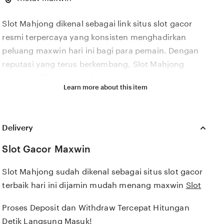
Slot Mahjong dikenal sebagai link situs slot gacor
resmi terpercaya yang konsisten menghadirkan
peluang maxwin hari ini bagi para pemain. Dengan
reputasi yang terus berkembang, Slot Mahjong
menjadi pilihan utama bagi pecinta slot online yang
Learn more about this item
mengutamakan keamanan, legalitas, dan performa
permainan yang stabil di berbagai kondisi.
Keunggulan Slot Mahjong terletak pada seleksi game
Delivery
slot online berkualitas terbaik dari provider resmi.
Slot Gacor Maxwin
Setiap permainan dioptimalkan dengan sistem yang
adil, server responsif, serta akses yang lancar tanpa
Slot Mahjong sudah dikenal sebagai situs slot gacor
gangguan. Hal ini membuat pemain bisa fokus
terbaik hari ini dijamin mudah menang maxwin
Slot
menikmati permainan dan memaksimalkan peluang
kemenangan secara optimal.
Proses Deposit dan Withdraw Tercepat Hitungan
Detik Langsung Masuk!