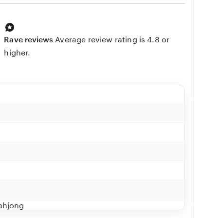
Rave reviews
Average review rating is 4.8 or
higher.