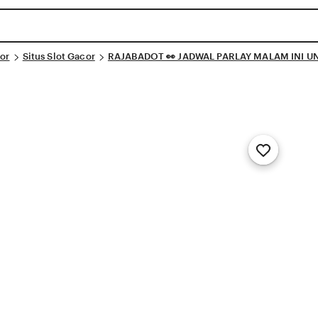
cor
Situs Slot Gacor
RAJABADOT 👀 JADWAL PARLAY MALAM INI U
Add
to
Favorites