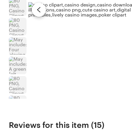
Reviews for this item (15)