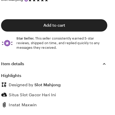
out
of
5
stars
Add to cart
Star Seller.
This seller consistently earned 5-star
reviews, shipped on time, and replied quickly to any
messages they received.
Item details
Highlights
Designed by
Slot Mahjong
Situs Slot Gacor Hari Ini
Instat Maxwin