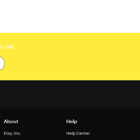
5 TIM
About
Help
Etsy, Inc.
Help Center