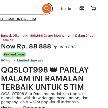
Sign in
 TERBAIK UNTUK 5 TIM
Banyak Dikunjungi 888.888 Orang Mengunjungi Dalam 24 Jam
Terakhir
Price:
Now
Rp. 88.888
Original
Rp. 888.888
Price:
New markdown!
•
90% off
Limited time sale
QQSLOT998 👑 PARLAY
MALAM INI RAMALAN
TERBAIK UNTUK 5 TIM
QQSLOT998 Slot Dana memudahkan transaksi
deposit dan withdraw dengan pesat, aman, dan
gampang via e-wallet populer di Indonesia.
5
Slot Mahjong