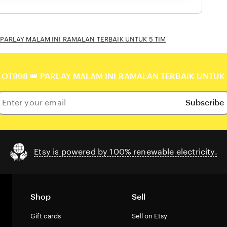
PARLAY MALAM INI RAMALAN TERBAIK UNTUK 5 TIM
OT998 👑 PARLAY MALAM INI RAMALAN TERBAIK UNTUK 
Subscribe
ter
our
ail
Etsy is powered by 100% renewable electricity.
Shop
Sell
Gift cards
Sell on Etsy