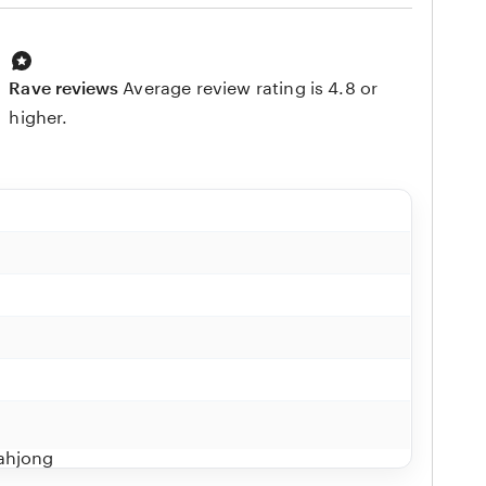
Rave reviews
Average review rating is 4.8 or
higher.