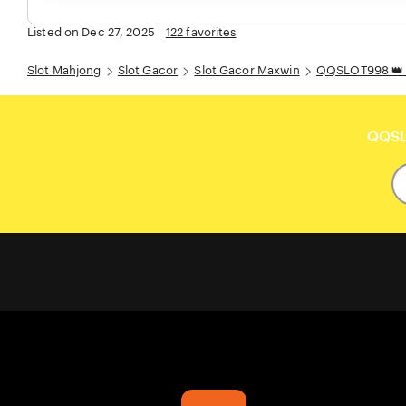
Listed on Dec 27, 2025
122 favorites
Slot Mahjong
Slot Gacor
Slot Gacor Maxwin
QQSLOT998 👑 
QQSL
En
y
em