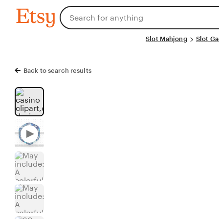
Skip
Search
Etsy
to
for
Content
items
or
Slot Mahjong
Slot Ga
shops
Back to search results