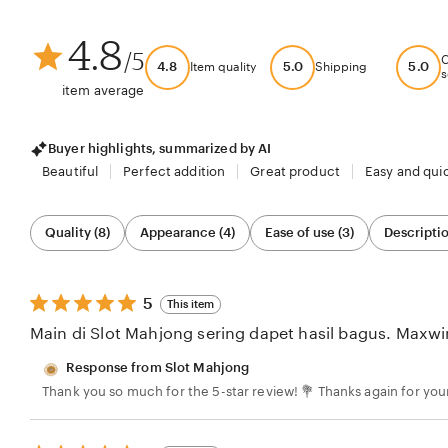
4.8
/5
4.8
5.0
5.0
Item quality
Shipping
s
item average
Buyer highlights, summarized by AI
Beautiful
Perfect addition
Great product
Easy and qui
Filter
Quality (8)
Appearance (4)
Ease of use (3)
Descriptio
by
category
5
5
This item
out
Main di Slot Mahjong sering dapet hasil bagus. Max
of
5
stars
Response from Slot Mahjong
Thank you so much for the 5-star review! 💐 Thanks again for you