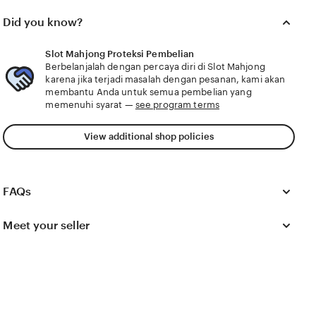
Mahjong tidak hanya menawarkan hiburan, tetapi
juga pengalaman bermain yang memuaskan.
Did you know?
Kombinasi sistem terpercaya, variasi game gacor,
Slot Mahjong Proteksi Pembelian
dan kemudahan akses menjadikan Slot Mahjong
Berbelanjalah dengan percaya diri di Slot Mahjong
sebagai link situs slot online yang layak diandalkan
karena jika terjadi masalah dengan pesanan, kami akan
membantu Anda untuk semua pembelian yang
kapan saja.
memenuhi syarat —
see program terms
View additional shop policies
FAQs
Meet your seller