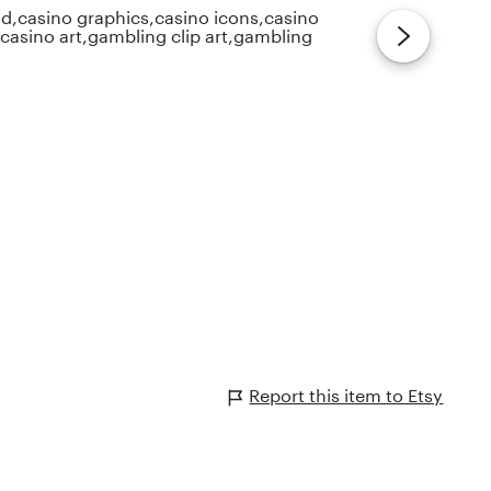
Report this item to Etsy