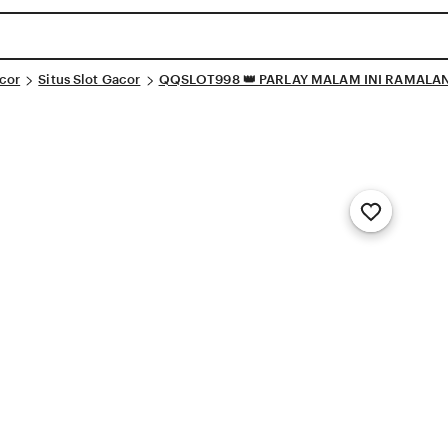
cor
Situs Slot Gacor
QQSLOT998 👑 PARLAY MALAM INI RAMALAN
Add
to
Favorites