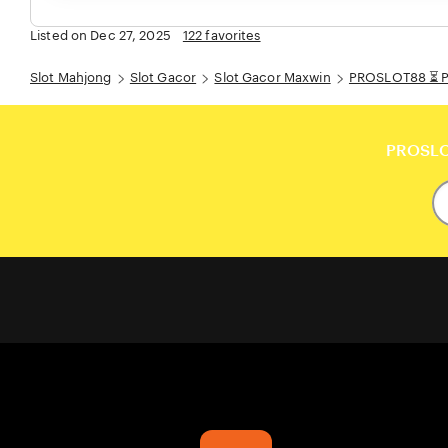
Listed on Dec 27, 2025
122 favorites
Slot Mahjong
Slot Gacor
Slot Gacor Maxwin
PROSLOT88 ⏳ P
PROSLO
En
y
em