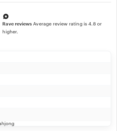
Rave reviews
Average review rating is 4.8 or
higher.