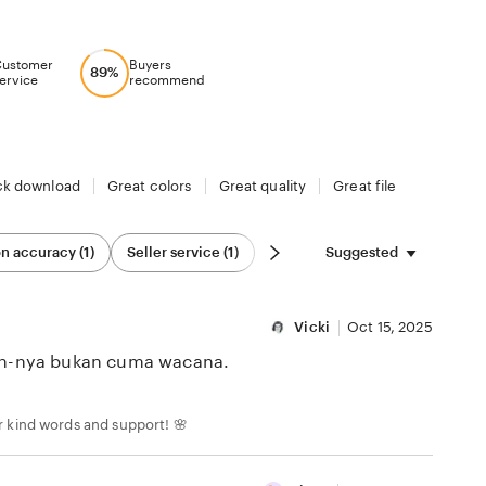
Customer
Buyers
89%
ervice
recommend
ck download
Great colors
Great quality
Great file
Suggested
n accuracy (1)
Seller service (1)
Vicki
Oct 15, 2025
win-nya bukan cuma wacana.
r kind words and support! 🌸