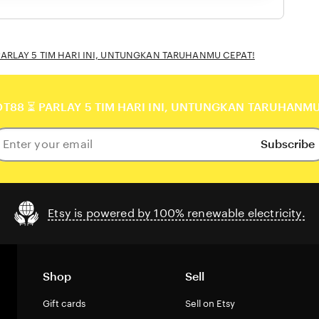
ARLAY 5 TIM HARI INI, UNTUNGKAN TARUHANMU CEPAT!
T88 ⏳ PARLAY 5 TIM HARI INI, UNTUNGKAN TARUHANMU
Subscribe
ter
our
ail
Etsy is powered by 100% renewable electricity.
Shop
Sell
Gift cards
Sell on Etsy