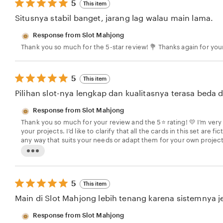
5
5
This item
out
Situsnya stabil banget, jarang lag walau main lama.
of
5
stars
Response from Slot Mahjong
Thank you so much for the 5-star review! 💐 Thanks again for you
5
5
This item
out
Pilihan slot-nya lengkap dan kualitasnya terasa beda da
of
5
stars
Response from Slot Mahjong
Thank you so much for your review and the 5⭐ rating! 💛 I’m very 
your projects. I’d like to clarify that all the cards in this set are f
any way that suits your needs or adapt them for your own project 😊 Thank you for choosing my shop and for recommen
to others — it truly means a lot to me! 💕
L
i
s
t
5
5
This item
out
i
Main di Slot Mahjong lebih tenang karena sistemnya j
of
n
5
g
stars
Response from Slot Mahjong
r