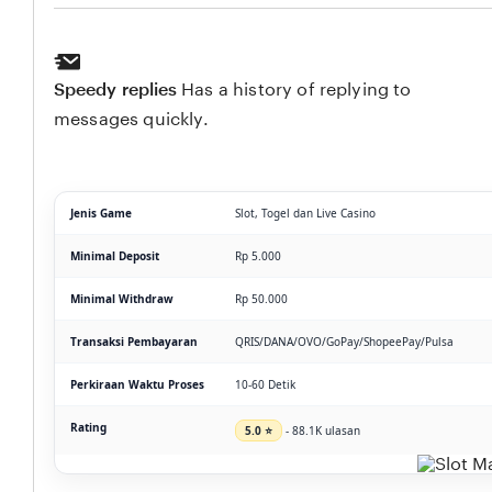
Speedy replies
Has a history of replying to
messages quickly.
Jenis Game
Slot, Togel dan Live Casino
Minimal Deposit
Rp 5.000
Minimal Withdraw
Rp 50.000
Transaksi Pembayaran
QRIS/DANA/OVO/GoPay/ShopeePay/Pulsa
Perkiraan Waktu Proses
10-60 Detik
Rating
5.0 ⭐
- 88.1K ulasan