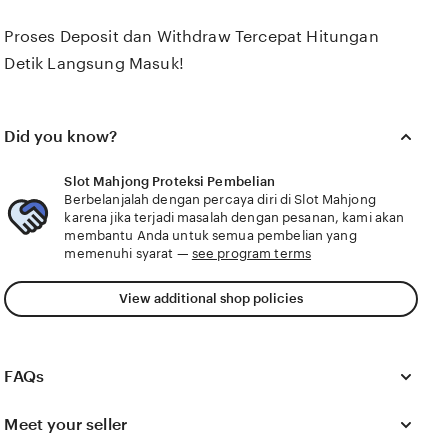
menikmati permainan dan memaksimalkan peluang
kemenangan secara optimal.
Proses Deposit dan Withdraw Tercepat Hitungan
Detik Langsung Masuk!
Sebagai situs yang rajin memberikan maxwin, Slot
Mahjong tidak hanya menawarkan hiburan, tetapi
juga pengalaman bermain yang memuaskan.
Did you know?
Kombinasi sistem terpercaya, variasi game gacor,
Slot Mahjong Proteksi Pembelian
dan kemudahan akses menjadikan Slot Mahjong
Berbelanjalah dengan percaya diri di Slot Mahjong
sebagai link situs slot online yang layak diandalkan
karena jika terjadi masalah dengan pesanan, kami akan
membantu Anda untuk semua pembelian yang
kapan saja.
memenuhi syarat —
see program terms
View additional shop policies
FAQs
Meet your seller