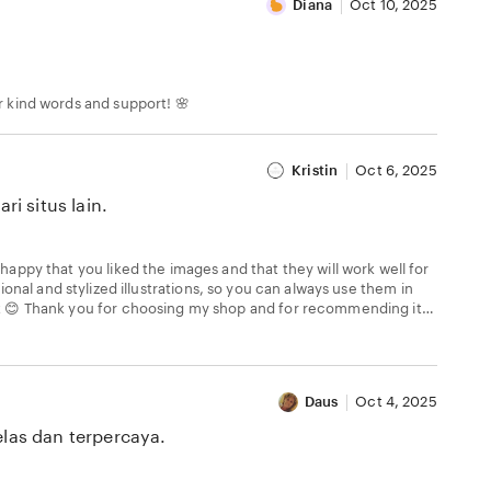
Diana
Oct 10, 2025
r kind words and support! 🌸
Kristin
Oct 6, 2025
ri situs lain.
happy that you liked the images and that they will work well for
ictional and stylized illustrations, so you can always use them in
ding it
Daus
Oct 4, 2025
elas dan terpercaya.