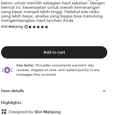
bettor untuk memilih sebagian hasil sekalian. Dengan
bentuk ini, kesempatan untuk meraih kemenangan
yang besar menjadi lebih tinggi. Padahal ada risiko
yang lebih besar, analisa yang bagus bisa menolong
mengembangkan hasil taruhan Anda.
5
Slot Mahjong
out
of
5
stars
Add to cart
Star Seller.
This seller consistently earned 5-star
reviews, shipped on time, and replied quickly to any
messages they received.
Item details
Highlights
Designed by
Slot Mahjong