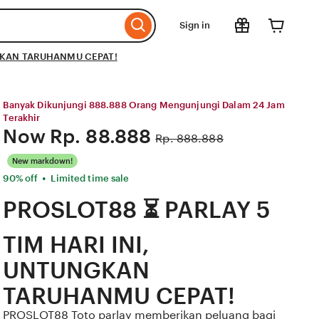
Sign in
NGKAN TARUHANMU CEPAT!
Banyak Dikunjungi 888.888 Orang Mengunjungi Dalam 24 Jam
Terakhir
Price:
Now
Rp. 88.888
Original
Rp. 888.888
Price:
New markdown!
•
90% off
Limited time sale
PROSLOT88 ⏳ PARLAY 5
TIM HARI INI,
UNTUNGKAN
TARUHANMU CEPAT!
PROSLOT88 Toto parlay memberikan peluang bagi