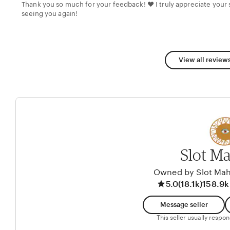
e
Thank you so much for your feedback! ❤️ I truly appreciate your
v
seeing you again!
i
e
w
b
y
View all reviews
K
r
i
s
t
i
n
Slot M
Owned by Slot Ma
5.0
(18.1k)
158.9k
Message seller
This seller usually respo