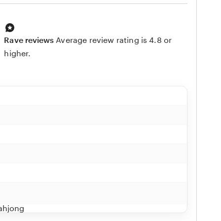
Rave reviews
Average review rating is 4.8 or
higher.