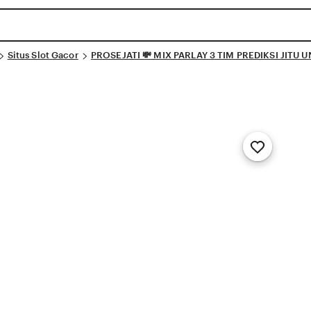
Situs Slot Gacor
PROSEJATI 💸 MIX PARLAY 3 TIM PREDIKSI JIT
Add
to
Favorites