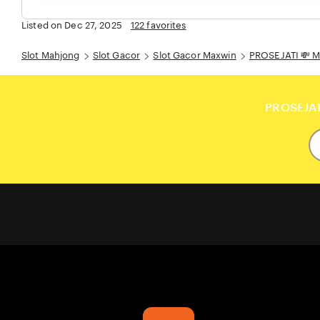
Listed on Dec 27, 2025
122 favorites
Slot Mahjong
Slot Gacor
Slot Gacor Maxwin
PROSEJATI 💸 
PROSEJAT
En
y
em