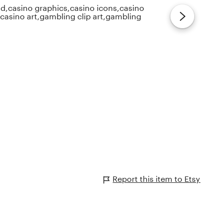
Report this item to Etsy