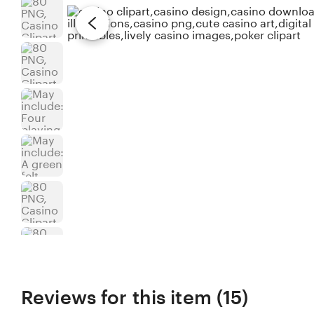
Reviews for this item (15)