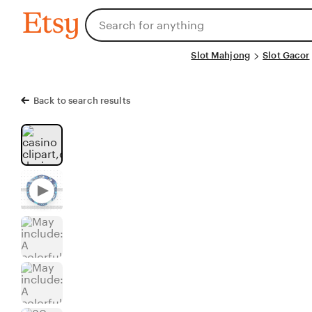
Skip
Search
Etsy
to
for
Content
items
or
Slot Mahjong
Slot Gacor
shops
Back to search results