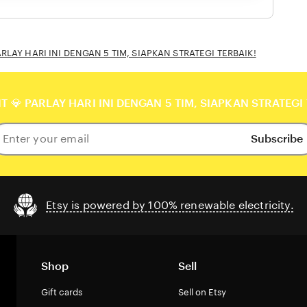
ARLAY HARI INI DENGAN 5 TIM, SIAPKAN STRATEGI TERBAIK!
T 💎 PARLAY HARI INI DENGAN 5 TIM, SIAPKAN STRATEGI
Subscribe
ter
our
ail
Etsy is powered by 100% renewable electricity.
Shop
Sell
Gift cards
Sell on Etsy