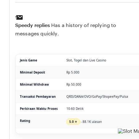
Speedy replies
Has a history of replying to
messages quickly.
Jenis Game
Slot, Togel dan Live Casino
Minimal Deposit
Rp 5.000
Minimal Withdraw
Rp 50.000
Transaksi Pembayaran
QRIS/DANA/OVO/GoPay/ShopeePay/Pulsa
Perkiraan Waktu Proses
10-60 Detik
Rating
5.0 ⭐
- 88.1K ulasan