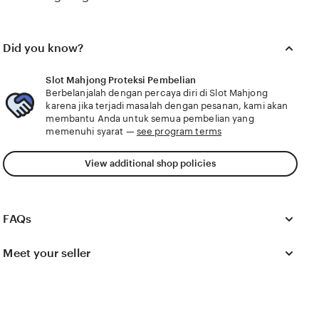
Sebagai situs yang rajin memberikan maxwin, Slot
Mahjong tidak hanya menawarkan hiburan, tetapi
juga pengalaman bermain yang memuaskan.
Did you know?
Kombinasi sistem terpercaya, variasi game gacor,
Slot Mahjong Proteksi Pembelian
dan kemudahan akses menjadikan Slot Mahjong
Berbelanjalah dengan percaya diri di Slot Mahjong
sebagai link situs slot online yang layak diandalkan
karena jika terjadi masalah dengan pesanan, kami akan
membantu Anda untuk semua pembelian yang
kapan saja.
memenuhi syarat —
see program terms
View additional shop policies
FAQs
Meet your seller