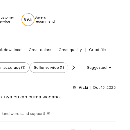
Customer
Buyers
89%
ervice
recommend
ck download
Great colors
Great quality
Great file
Suggested
n accuracy (1)
Seller service (1)
Vicki
Oct 15, 2025
win-nya bukan cuma wacana.
r kind words and support! 🌸