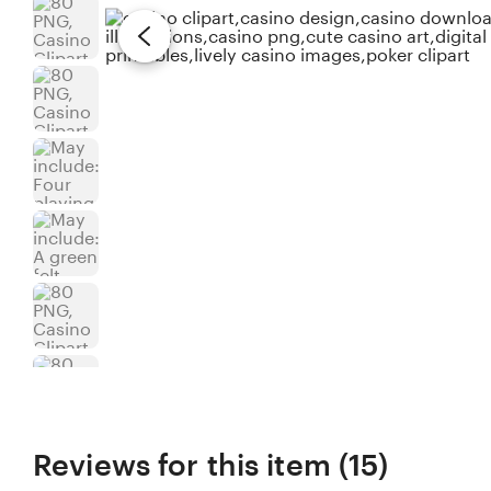
Reviews for this item (15)