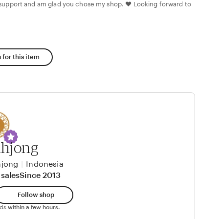
 support and am glad you chose my shop. ❤️ Looking forward to
 for this item
ahjong
hjong
|
Indonesia
 sales
Since 2013
Follow shop
nds
within a few hours.