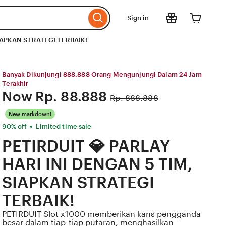
Sign in
SIAPKAN STRATEGI TERBAIK!
Banyak Dikunjungi 888.888 Orang Mengunjungi Dalam 24 Jam
Terakhir
Price:
Now
Rp. 88.888
Original
Rp. 888.888
Price:
New markdown!
•
90% off
Limited time sale
PETIRDUIT 💎 PARLAY
HARI INI DENGAN 5 TIM,
SIAPKAN STRATEGI
TERBAIK!
PETIRDUIT Slot x1000 memberikan kans pengganda
besar dalam tiap-tiap putaran, menghasilkan