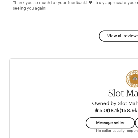
e
Thank you so much for your feedback! ❤️ I truly appreciate your
v
seeing you again!
i
e
w
b
y
View all reviews
K
r
i
s
t
i
n
Slot M
Owned by Slot Ma
5.0
(18.1k)
158.9k
Message seller
This seller usually respo