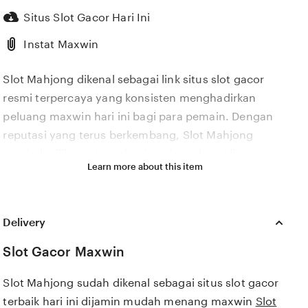
Situs Slot Gacor Hari Ini
Instat Maxwin
Slot Mahjong dikenal sebagai link situs slot gacor
resmi terpercaya yang konsisten menghadirkan
peluang maxwin hari ini bagi para pemain. Dengan
reputasi yang terus berkembang, Slot Mahjong
menjadi pilihan utama bagi pecinta slot online yang
Learn more about this item
mengutamakan keamanan, legalitas, dan performa
permainan yang stabil di berbagai kondisi.
Keunggulan Slot Mahjong terletak pada seleksi game
Delivery
slot online berkualitas terbaik dari provider resmi.
Slot Gacor Maxwin
Setiap permainan dioptimalkan dengan sistem yang
adil, server responsif, serta akses yang lancar tanpa
Slot Mahjong sudah dikenal sebagai situs slot gacor
gangguan. Hal ini membuat pemain bisa fokus
terbaik hari ini dijamin mudah menang maxwin
Slot