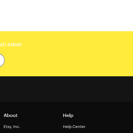
TI ANDA!
About
Help
Etsy, Inc.
Help Center