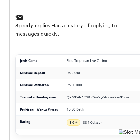
Speedy replies
Has a history of replying to
messages quickly.
Jenis Game
Slot, Togel dan Live Casino
Minimal Deposit
Rp 5.000
Minimal Withdraw
Rp 50.000
Transaksi Pembayaran
QRIS/DANA/OVO/GoPay/ShopeePay/Pulsa
Perkiraan Waktu Proses
10-60 Detik
Rating
5.0 ⭐
- 88.1K ulasan