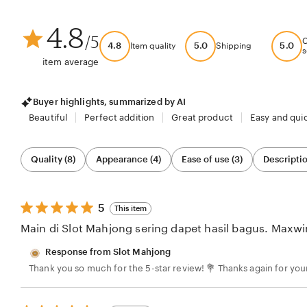
4.8
/5
4.8
5.0
5.0
Item quality
Shipping
s
item average
Buyer highlights, summarized by AI
Beautiful
Perfect addition
Great product
Easy and qui
Filter
Quality (8)
Appearance (4)
Ease of use (3)
Descriptio
by
category
5
5
This item
out
Main di Slot Mahjong sering dapet hasil bagus. Max
of
5
stars
Response from Slot Mahjong
Thank you so much for the 5-star review! 💐 Thanks again for you