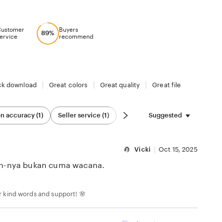
Customer
Buyers
89%
ervice
recommend
ck download
Great colors
Great quality
Great file
Suggested
n accuracy (1)
Seller service (1)
Vicki
Oct 15, 2025
win-nya bukan cuma wacana.
r kind words and support! 🌸