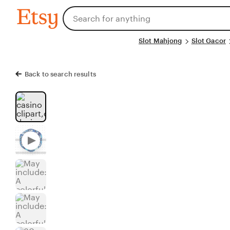
Skip
Search
Etsy
to
for
Content
items
or
Slot Mahjong
Slot Gacor
shops
Back to search results