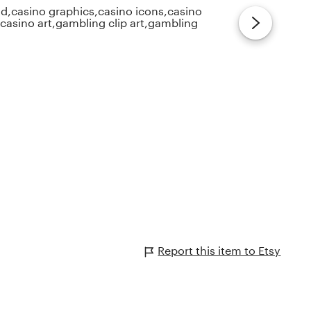
Report this item to Etsy