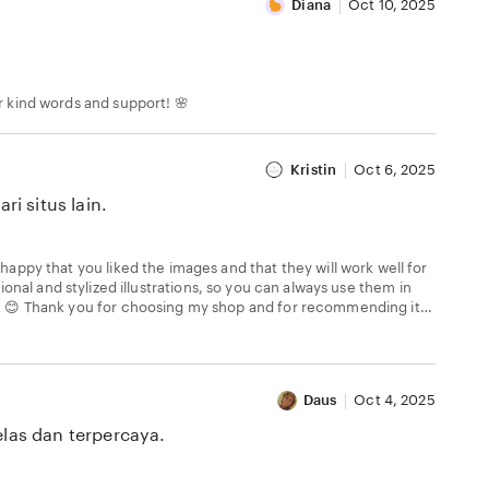
Diana
Oct 10, 2025
r kind words and support! 🌸
Kristin
Oct 6, 2025
ri situs lain.
happy that you liked the images and that they will work well for
ictional and stylized illustrations, so you can always use them in
ding it
Daus
Oct 4, 2025
elas dan terpercaya.