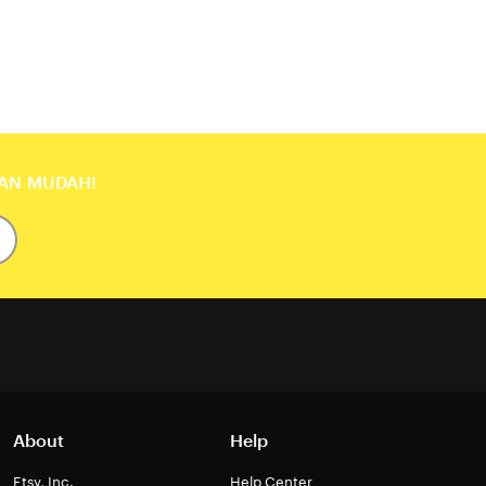
GAN MUDAH!
About
Help
Etsy, Inc.
Help Center