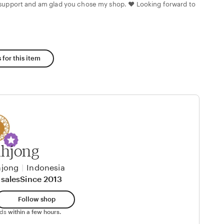
 support and am glad you chose my shop. ❤️ Looking forward to
 for this item
ahjong
hjong
|
Indonesia
 sales
Since 2013
Follow shop
nds
within a few hours.