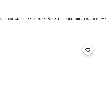
Situs Slot Gacor
OLD4DSLOT 💦 SLOT DEPOSIT 1RB JELAJAHI PER
Add
to
Favorites