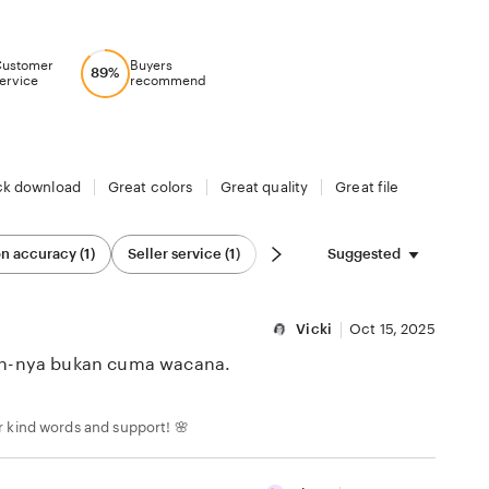
Customer
Buyers
89%
ervice
recommend
ck download
Great colors
Great quality
Great file
Suggested
n accuracy (1)
Seller service (1)
Vicki
Oct 15, 2025
win-nya bukan cuma wacana.
r kind words and support! 🌸