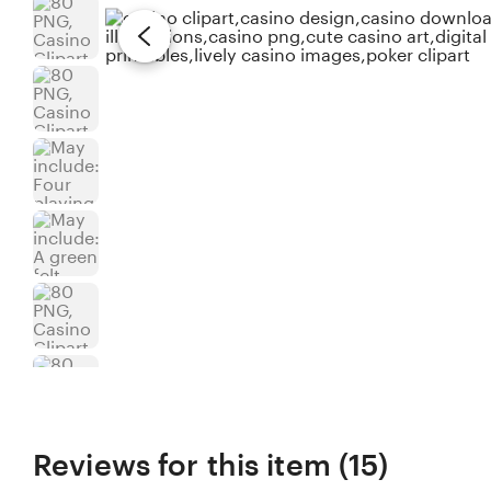
Reviews for this item (15)