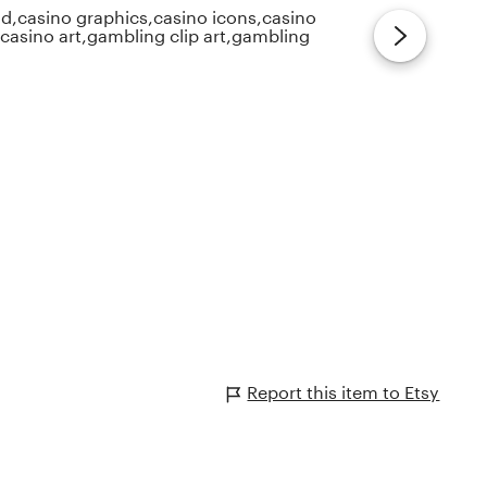
Report this item to Etsy