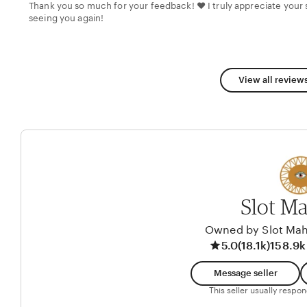
e
Thank you so much for your feedback! ❤️ I truly appreciate your
v
seeing you again!
i
e
w
b
y
View all reviews
K
r
i
s
t
i
n
Slot M
Owned by Slot Ma
5.0
(18.1k)
158.9k
Message seller
This seller usually respo