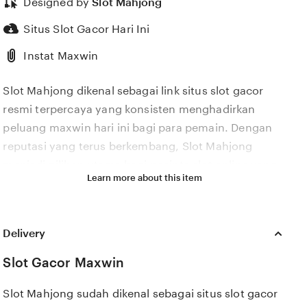
Designed by
Slot Mahjong
Situs Slot Gacor Hari Ini
Instat Maxwin
Slot Mahjong dikenal sebagai link situs slot gacor
resmi terpercaya yang konsisten menghadirkan
peluang maxwin hari ini bagi para pemain. Dengan
reputasi yang terus berkembang, Slot Mahjong
menjadi pilihan utama bagi pecinta slot online yang
Learn more about this item
mengutamakan keamanan, legalitas, dan performa
permainan yang stabil di berbagai kondisi.
Keunggulan Slot Mahjong terletak pada seleksi game
Delivery
slot online berkualitas terbaik dari provider resmi.
Slot Gacor Maxwin
Setiap permainan dioptimalkan dengan sistem yang
adil, server responsif, serta akses yang lancar tanpa
Slot Mahjong sudah dikenal sebagai situs slot gacor
gangguan. Hal ini membuat pemain bisa fokus