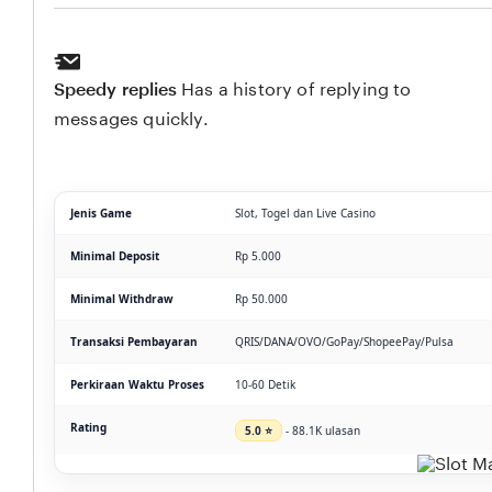
Speedy replies
Has a history of replying to
messages quickly.
Jenis Game
Slot, Togel dan Live Casino
Minimal Deposit
Rp 5.000
Minimal Withdraw
Rp 50.000
Transaksi Pembayaran
QRIS/DANA/OVO/GoPay/ShopeePay/Pulsa
Perkiraan Waktu Proses
10-60 Detik
Rating
5.0 ⭐
- 88.1K ulasan