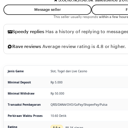
Message seller
F
This seller usually responds
within a few hours
Speedy replies
Has a history of replying to messages
Rave reviews
Average review rating is 4.8 or higher.
Jenis Game
Slot, Togel dan Live Casino
Minimal Deposit
Rp 5.000
Minimal Withdraw
Rp 50.000
Transaksi Pembayaran
QRIS/DANA/OVO/GoPay/ShopeePay/Pulsa
Perkiraan Waktu Proses
10-60 Detik
Rating
5.0 ⭐
- 88.1K ulasan