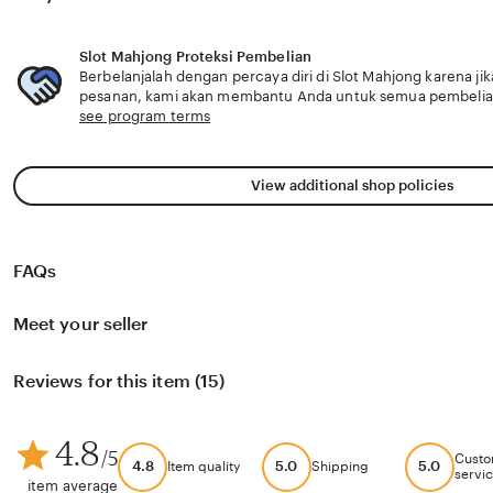
Slot Mahjong Proteksi Pembelian
Berbelanjalah dengan percaya diri di Slot Mahjong karena ji
pesanan, kami akan membantu Anda untuk semua pembelia
see program terms
View additional shop policies
FAQs
Meet your seller
Reviews for this item (15)
4.8
/5
Custo
4.8
5.0
5.0
Item quality
Shipping
servi
item average