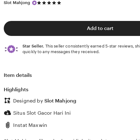
5
Slot Mahjong
out
of
5
stars
Add to cart
Star Seller.
This seller consistently earned 5-star reviews, s
quickly to any messages they received.
Item details
Highlights
Designed by
Slot Mahjong
Situs Slot Gacor Hari Ini
Instat Maxwin