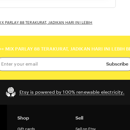
IX PARLAY 88 TERAKURAT, JADIKAN HARI INI LEBIH
 MIX PARLAY 88 TERAKURAT, JADIKAN HARI INI LEBIH
Subscribe
ter
our
ail
Etsy is powered by 100% renewable electricity.
Shop
Sell
Gift cards
Sell on Etsy