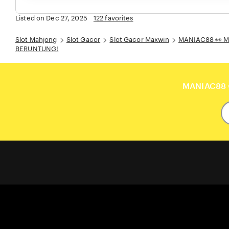
Listed on Dec 27, 2025
122 favorites
Slot Mahjong
Slot Gacor
Slot Gacor Maxwin
MANIAC88 👀 M
BERUNTUNG!
MANIAC88 
En
y
em