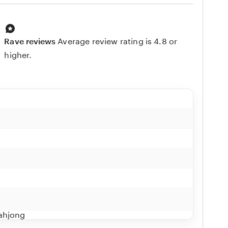
Rave reviews
Average review rating is 4.8 or
higher.