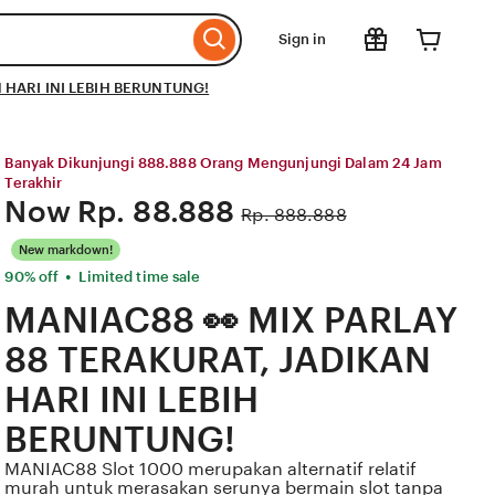
Sign in
 HARI INI LEBIH BERUNTUNG!
Banyak Dikunjungi 888.888 Orang Mengunjungi Dalam 24 Jam
Terakhir
Price:
Now
Rp. 88.888
Original
Rp. 888.888
Price:
New markdown!
•
90% off
Limited time sale
MANIAC88 👀 MIX PARLAY
88 TERAKURAT, JADIKAN
HARI INI LEBIH
BERUNTUNG!
MANIAC88 Slot 1000 merupakan alternatif relatif
murah untuk merasakan serunya bermain slot tanpa