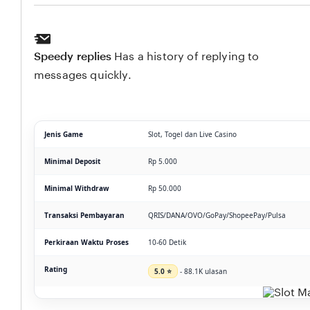
Speedy replies
Has a history of replying to
messages quickly.
Jenis Game
Slot, Togel dan Live Casino
Minimal Deposit
Rp 5.000
Minimal Withdraw
Rp 50.000
Transaksi Pembayaran
QRIS/DANA/OVO/GoPay/ShopeePay/Pulsa
Perkiraan Waktu Proses
10-60 Detik
Rating
5.0 ⭐
- 88.1K ulasan