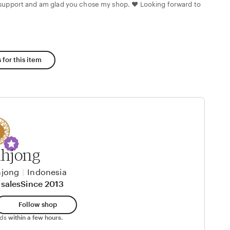
 support and am glad you chose my shop. ❤️ Looking forward to
 for this item
ahjong
hjong
|
Indonesia
 sales
Since 2013
Follow shop
nds
within a few hours.