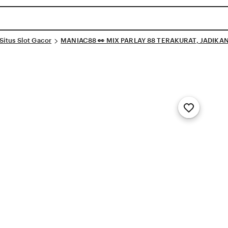
Situs Slot Gacor
MANIAC88 👀 MIX PARLAY 88 TERAKURAT, JADIKAN
Add
to
Favorites