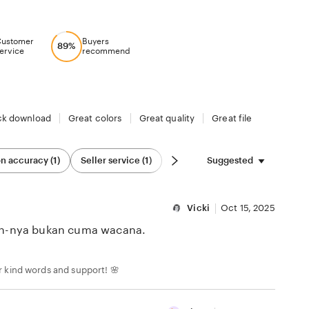
Customer
Buyers
89%
ervice
recommend
ck download
Great colors
Great quality
Great file
Suggested
n accuracy (1)
Seller service (1)
Vicki
Oct 15, 2025
win-nya bukan cuma wacana.
r kind words and support! 🌸