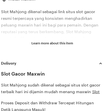
Slot Mahjong dikenal sebagai link situs slot gacor
resmi terpercaya yang konsisten menghadirkan
peluang maxwin hari ini bagi para pemain. Dengan
reputasi yang terus berkembang, Slot Mahjong
menjadi pilihan utama bagi pecinta slot online yang
Learn more about this item
mengutamakan keamanan, legalitas, dan performa
permainan yang stabil di berbagai kondisi.
Keunggulan Slot Mahjong terletak pada seleksi game
Delivery
slot online berkualitas terbaik dari provider resmi.
Slot Gacor Maxwin
Setiap permainan dioptimalkan dengan sistem yang
adil, server responsif, serta akses yang lancar tanpa
Slot Mahjong sudah dikenal sebagai situs slot gacor
gangguan. Hal ini membuat pemain bisa fokus
terbaik hari ini dijamin mudah menang maxwin
Slot
menikmati permainan dan memaksimalkan peluang
kemenangan secara optimal.
Proses Deposit dan Withdraw Tercepat Hitungan
Detik Langsung Masuk!