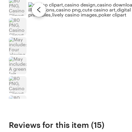
Reviews for this item (15)