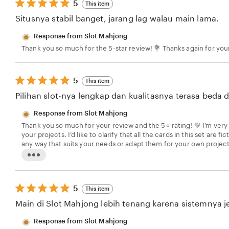
5
5
This item
out
Situsnya stabil banget, jarang lag walau main lama.
of
5
stars
Response from Slot Mahjong
Thank you so much for the 5-star review! 💐 Thanks again for you
5
5
This item
out
Pilihan slot-nya lengkap dan kualitasnya terasa beda da
of
5
stars
Response from Slot Mahjong
Thank you so much for your review and the 5⭐ rating! 💛 I’m very 
your projects. I’d like to clarify that all the cards in this set are f
any way that suits your needs or adapt them for your own project 😊 Thank you for choosing my shop and for recommen
to others — it truly means a lot to me! 💕
L
i
s
t
5
5
This item
out
i
Main di Slot Mahjong lebih tenang karena sistemnya j
of
n
5
g
stars
Response from Slot Mahjong
r