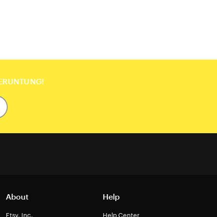
 BERUNTUNG!
About
Help
Etsy, Inc.
Help Center