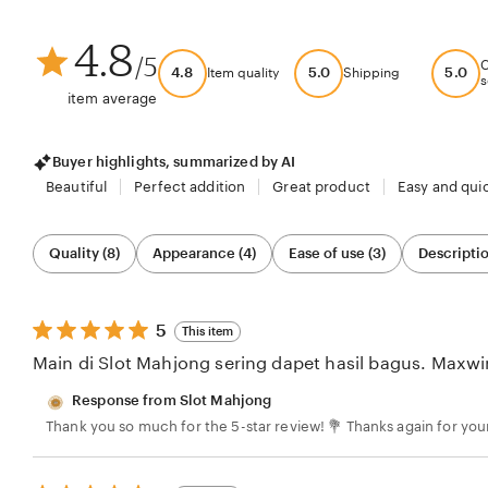
4.8
/5
4.8
5.0
5.0
Item quality
Shipping
s
item average
Buyer highlights, summarized by AI
Beautiful
Perfect addition
Great product
Easy and qui
Filter
Quality (8)
Appearance (4)
Ease of use (3)
Descriptio
by
category
5
5
This item
out
Main di Slot Mahjong sering dapet hasil bagus. Max
of
5
stars
Response from Slot Mahjong
Thank you so much for the 5-star review! 💐 Thanks again for you