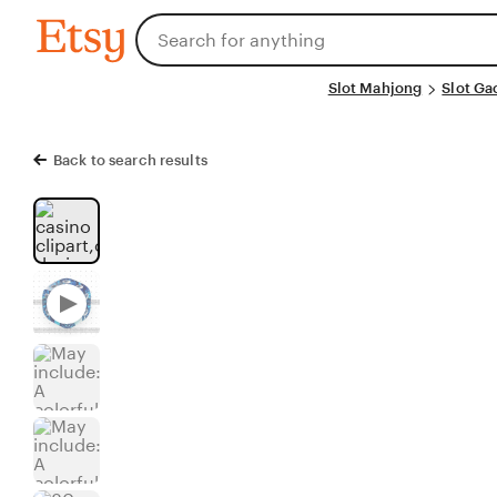
Skip
Search
Etsy
to
for
Content
items
or
Slot Mahjong
Slot Ga
shops
Back to search results