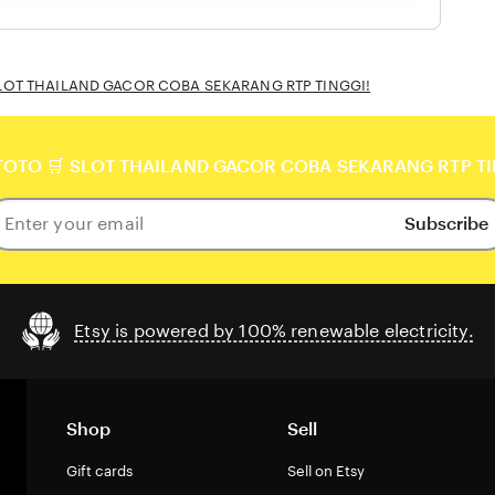
LOT THAILAND GACOR COBA SEKARANG RTP TINGGI!
TOTO 🛒 SLOT THAILAND GACOR COBA SEKARANG RTP TI
Subscribe
ter
our
ail
Etsy is powered by 100% renewable electricity.
Shop
Sell
Gift cards
Sell on Etsy