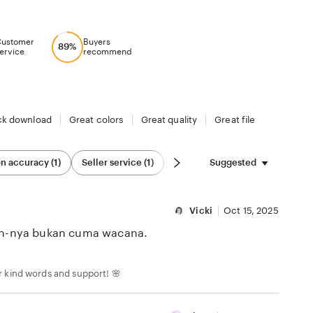
Customer
Buyers
89%
ervice
recommend
ck download
Great colors
Great quality
Great file
Suggested
n accuracy (1)
Seller service (1)
Vicki
Oct 15, 2025
win-nya bukan cuma wacana.
r kind words and support! 🌸