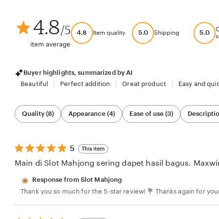
4.8
/5
4.8
5.0
5.0
Item quality
Shipping
s
item average
Buyer highlights, summarized by AI
Beautiful
Perfect addition
Great product
Easy and qui
Filter
Quality (8)
Appearance (4)
Ease of use (3)
Descriptio
by
category
5
5
This item
out
Main di Slot Mahjong sering dapet hasil bagus. Max
of
5
stars
Response from Slot Mahjong
Thank you so much for the 5-star review! 💐 Thanks again for you