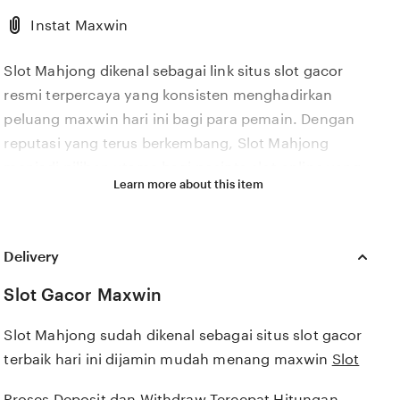
Instat Maxwin
Slot Mahjong dikenal sebagai link situs slot gacor
resmi terpercaya yang konsisten menghadirkan
peluang maxwin hari ini bagi para pemain. Dengan
reputasi yang terus berkembang, Slot Mahjong
menjadi pilihan utama bagi pecinta slot online yang
Learn more about this item
mengutamakan keamanan, legalitas, dan performa
permainan yang stabil di berbagai kondisi.
Keunggulan Slot Mahjong terletak pada seleksi game
Delivery
slot online berkualitas terbaik dari provider resmi.
Slot Gacor Maxwin
Setiap permainan dioptimalkan dengan sistem yang
adil, server responsif, serta akses yang lancar tanpa
Slot Mahjong sudah dikenal sebagai situs slot gacor
gangguan. Hal ini membuat pemain bisa fokus
terbaik hari ini dijamin mudah menang maxwin
Slot
menikmati permainan dan memaksimalkan peluang
kemenangan secara optimal.
Proses Deposit dan Withdraw Tercepat Hitungan