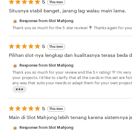
5
5
This item
out
Situsnya stabil banget, jarang lag walau main lama.
of
5
stars
Response from Slot Mahjong
Thank you so much for the 5-star review! 💐 Thanks again for you
5
5
This item
out
Pilihan slot-nya lengkap dan kualitasnya terasa beda da
of
5
stars
Response from Slot Mahjong
Thank you so much for your review and the 5⭐ rating! 💛 I’m very 
your projects. I’d like to clarify that all the cards in this set are f
any way that suits your needs or adapt them for your own project 😊 Thank you for choosing my shop and for recommen
to others — it truly means a lot to me! 💕
L
i
s
t
5
5
This item
out
i
Main di Slot Mahjong lebih tenang karena sistemnya j
of
n
5
g
stars
Response from Slot Mahjong
r