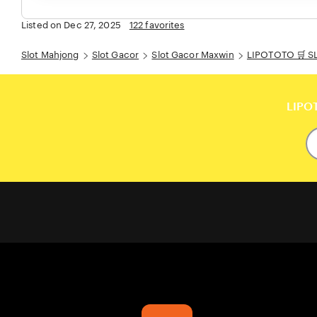
Listed on Dec 27, 2025
122 favorites
Slot Mahjong
Slot Gacor
Slot Gacor Maxwin
LIPOTOTO 🛒 S
LIPO
En
y
em