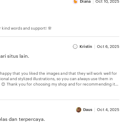
Diana
Oct 10, 2025
r kind words and support! 🌸
Kristin
Oct 6, 2025
ri situs lain.
happy that you liked the images and that they will work well for
ictional and stylized illustrations, so you can always use them in
ding it
Daus
Oct 4, 2025
elas dan terpercaya.