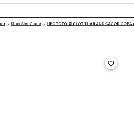
cor
Situs Slot Gacor
LIPOTOTO 🛒 SLOT THAILAND GACOR COBA 
Add
to
Favorites