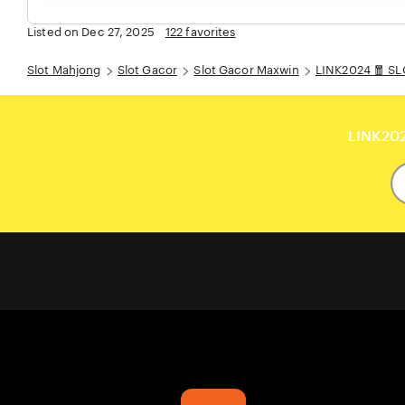
Listed on Dec 27, 2025
122 favorites
Slot Mahjong
Slot Gacor
Slot Gacor Maxwin
LINK2024 🧧 S
LINK20
En
y
em