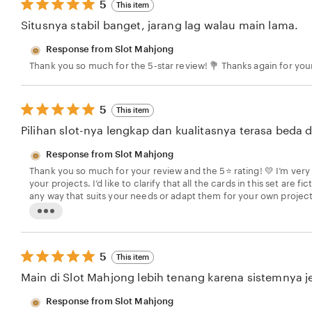
5
5
This item
out
Situsnya stabil banget, jarang lag walau main lama.
of
5
stars
Response from Slot Mahjong
Thank you so much for the 5-star review! 💐 Thanks again for you
5
5
This item
out
Pilihan slot-nya lengkap dan kualitasnya terasa beda da
of
5
stars
Response from Slot Mahjong
Thank you so much for your review and the 5⭐ rating! 💛 I’m very 
your projects. I’d like to clarify that all the cards in this set are f
any way that suits your needs or adapt them for your own project 😊 Thank you for choosing my shop and for recommen
to others — it truly means a lot to me! 💕
L
i
s
t
5
5
This item
out
i
Main di Slot Mahjong lebih tenang karena sistemnya j
of
n
5
g
stars
Response from Slot Mahjong
r