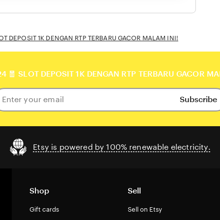
LOT DEPOSIT 1K DENGAN RTP TERBARU GACOR MALAM INI!
24 🧧 SLOT DEPOSIT 1K DENGAN RTP TERBARU GACOR MAL
Subscribe
ter
our
ail
Etsy is powered by 100% renewable electricity.
Shop
Sell
Gift cards
Sell on Etsy