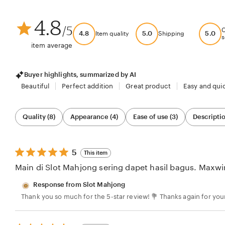
4.8
/5
4.8
5.0
5.0
Item quality
Shipping
s
item average
Buyer highlights, summarized by AI
Beautiful
Perfect addition
Great product
Easy and qui
Filter
Quality (8)
Appearance (4)
Ease of use (3)
Descriptio
by
category
5
5
This item
out
Main di Slot Mahjong sering dapet hasil bagus. Max
of
5
stars
Response from Slot Mahjong
Thank you so much for the 5-star review! 💐 Thanks again for you