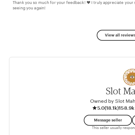
e
Thank you so much for your feedback! ❤️ I truly appreciate your
v
seeing you again!
i
e
w
b
y
View all reviews
K
r
i
s
t
i
n
Slot M
Owned by Slot Ma
5.0
(18.1k)
158.9k
Message seller
This seller usually respo