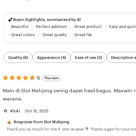
Buyer highlights, summarized by AI
Beautiful
Perfect addition
Great product
Easy and qui
Great colors
Great quality
Great file
Filter
Quality (8)
Appearance (4)
Ease of use (3)
Description a
by
category
5
5
This item
out
of
Main di Slot Mahjong sering dapet hasil bagus. Maxwin
5
stars
wacana.
Vicki
Oct 15, 2025
Response from Slot Mahjong
Thank you so much for the 5-star review! 💐 Thanks again for your k