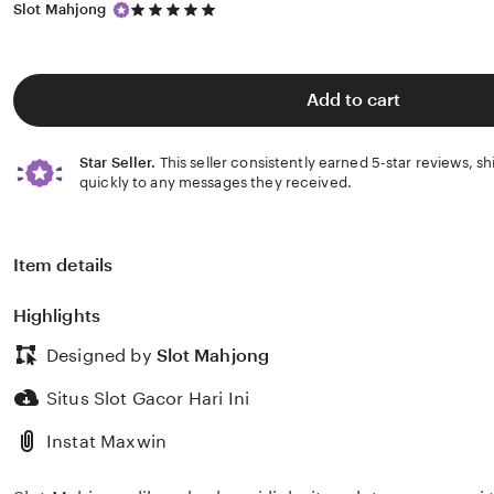
5
Slot Mahjong
out
of
5
stars
Add to cart
Star Seller.
This seller consistently earned 5-star reviews, s
quickly to any messages they received.
Item details
Highlights
Designed by
Slot Mahjong
Situs Slot Gacor Hari Ini
Instat Maxwin