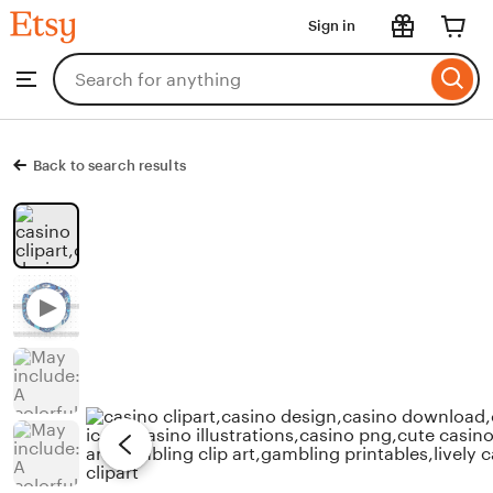
Etsy
Sign in
Skip
to
Search
Browse
ontent
for
items
or
shops
Back to search results