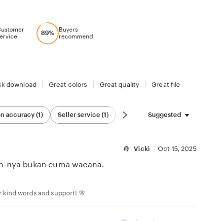
Customer
Buyers
89%
ervice
recommend
ck download
Great colors
Great quality
Great file
Suggested
n accuracy (1)
Seller service (1)
Vicki
Oct 15, 2025
win-nya bukan cuma wacana.
r kind words and support! 🌸