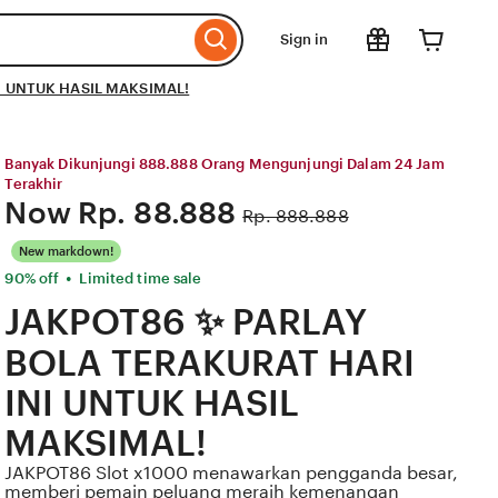
Sign in
I UNTUK HASIL MAKSIMAL!
Banyak Dikunjungi 888.888 Orang Mengunjungi Dalam 24 Jam
Terakhir
Price:
Now
Rp. 88.888
Original
Rp. 888.888
Price:
New markdown!
•
90% off
Limited time sale
JAKPOT86 ✨ PARLAY
BOLA TERAKURAT HARI
INI UNTUK HASIL
MAKSIMAL!
JAKPOT86 Slot x1000 menawarkan pengganda besar,
memberi pemain peluang meraih kemenangan