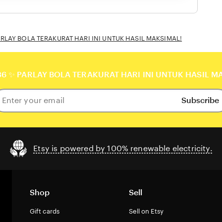
RLAY BOLA TERAKURAT HARI INI UNTUK HASIL MAKSIMAL!
6 ✨ PARLAY BOLA TERAKURAT HARI INI UNTUK HASIL M
Subscribe
ter
our
ail
Etsy is powered by 100% renewable electricity.
Shop
Sell
Gift cards
Sell on Etsy