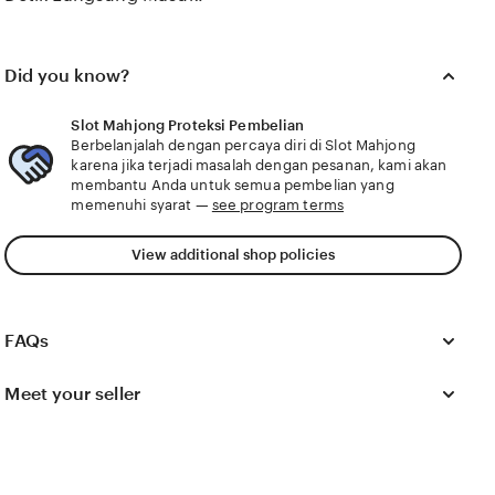
Sebagai situs yang rajin memberikan maxwin, Slot
Mahjong tidak hanya menawarkan hiburan, tetapi
juga pengalaman bermain yang memuaskan.
Did you know?
Kombinasi sistem terpercaya, variasi game gacor,
Slot Mahjong Proteksi Pembelian
dan kemudahan akses menjadikan Slot Mahjong
Berbelanjalah dengan percaya diri di Slot Mahjong
sebagai link situs slot online yang layak diandalkan
karena jika terjadi masalah dengan pesanan, kami akan
membantu Anda untuk semua pembelian yang
kapan saja.
memenuhi syarat —
see program terms
View additional shop policies
FAQs
Meet your seller