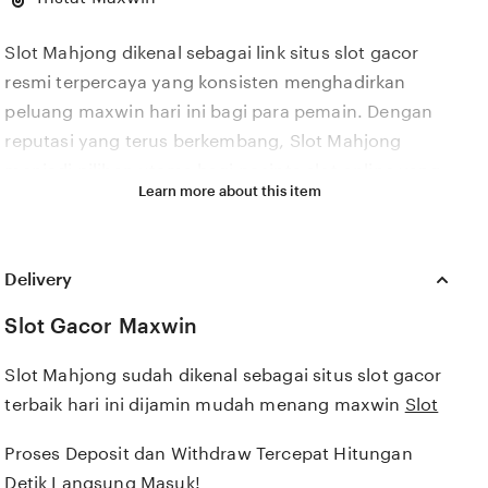
Slot Mahjong dikenal sebagai link situs slot gacor
resmi terpercaya yang konsisten menghadirkan
peluang maxwin hari ini bagi para pemain. Dengan
reputasi yang terus berkembang, Slot Mahjong
menjadi pilihan utama bagi pecinta slot online yang
Learn more about this item
mengutamakan keamanan, legalitas, dan performa
permainan yang stabil di berbagai kondisi.
Keunggulan Slot Mahjong terletak pada seleksi game
Delivery
slot online berkualitas terbaik dari provider resmi.
Slot Gacor Maxwin
Setiap permainan dioptimalkan dengan sistem yang
adil, server responsif, serta akses yang lancar tanpa
Slot Mahjong sudah dikenal sebagai situs slot gacor
gangguan. Hal ini membuat pemain bisa fokus
terbaik hari ini dijamin mudah menang maxwin
Slot
menikmati permainan dan memaksimalkan peluang
kemenangan secara optimal.
Proses Deposit dan Withdraw Tercepat Hitungan
Detik Langsung Masuk!