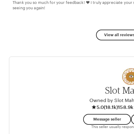
e
Thank you so much for your feedback! ❤️ I truly appreciate your
v
seeing you again!
i
e
w
b
y
View all reviews
K
r
i
s
t
i
n
Slot M
Owned by Slot Ma
5.0
(18.1k)
158.9k
Message seller
This seller usually respo