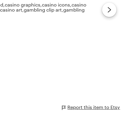
Report this item to Etsy