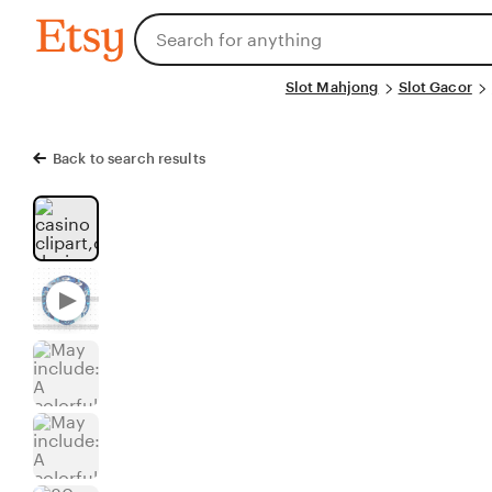
Skip
Search
Etsy
to
for
Content
items
or
Slot Mahjong
Slot Gacor
shops
Back to search results