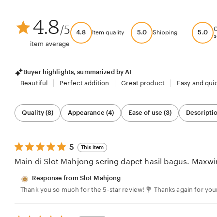
4.8
/5
4.8
5.0
5.0
Item quality
Shipping
s
item average
Buyer highlights, summarized by AI
Beautiful
Perfect addition
Great product
Easy and qui
Filter
Quality (8)
Appearance (4)
Ease of use (3)
Descriptio
by
category
5
5
This item
out
Main di Slot Mahjong sering dapet hasil bagus. Max
of
5
stars
Response from Slot Mahjong
Thank you so much for the 5-star review! 💐 Thanks again for you