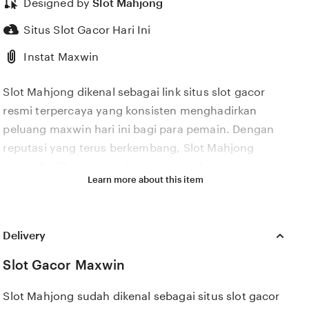
Designed by
Slot Mahjong
Situs Slot Gacor Hari Ini
Instat Maxwin
Slot Mahjong dikenal sebagai link situs slot gacor
resmi terpercaya yang konsisten menghadirkan
peluang maxwin hari ini bagi para pemain. Dengan
reputasi yang terus berkembang, Slot Mahjong
menjadi pilihan utama bagi pecinta slot online yang
Learn more about this item
mengutamakan keamanan, legalitas, dan performa
permainan yang stabil di berbagai kondisi.
Keunggulan Slot Mahjong terletak pada seleksi game
Delivery
slot online berkualitas terbaik dari provider resmi.
Slot Gacor Maxwin
Setiap permainan dioptimalkan dengan sistem yang
adil, server responsif, serta akses yang lancar tanpa
Slot Mahjong sudah dikenal sebagai situs slot gacor
gangguan. Hal ini membuat pemain bisa fokus