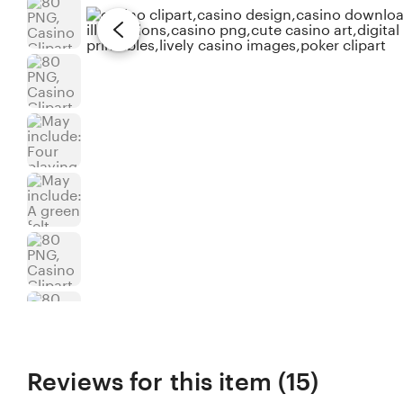
Reviews for this item (15)