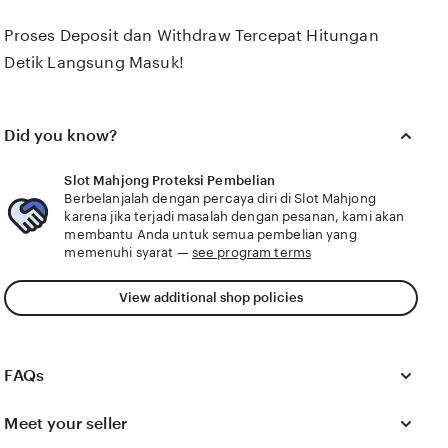
menikmati permainan dan memaksimalkan peluang
kemenangan secara optimal.
Proses Deposit dan Withdraw Tercepat Hitungan
Detik Langsung Masuk!
Sebagai situs yang rajin memberikan maxwin, Slot
Mahjong tidak hanya menawarkan hiburan, tetapi
juga pengalaman bermain yang memuaskan.
Did you know?
Kombinasi sistem terpercaya, variasi game gacor,
Slot Mahjong Proteksi Pembelian
dan kemudahan akses menjadikan Slot Mahjong
Berbelanjalah dengan percaya diri di Slot Mahjong
sebagai link situs slot online yang layak diandalkan
karena jika terjadi masalah dengan pesanan, kami akan
membantu Anda untuk semua pembelian yang
kapan saja.
memenuhi syarat —
see program terms
View additional shop policies
FAQs
Meet your seller