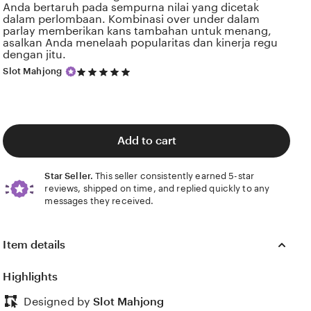
Anda bertaruh pada sempurna nilai yang dicetak
dalam perlombaan. Kombinasi over under dalam
parlay memberikan kans tambahan untuk menang,
asalkan Anda menelaah popularitas dan kinerja regu
dengan jitu.
5
Slot Mahjong
out
of
5
stars
Add to cart
Star Seller.
This seller consistently earned 5-star
reviews, shipped on time, and replied quickly to any
messages they received.
Item details
Highlights
Designed by
Slot Mahjong