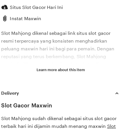
Situs Slot Gacor Hari Ini
Instat Maxwin
Slot Mahjong dikenal sebagai link situs slot gacor
resmi terpercaya yang konsisten menghadirkan
peluang maxwin hari ini bagi para pemain. Dengan
reputasi yang terus berkembang, Slot Mahjong
menjadi pilihan utama bagi pecinta slot online yang
Learn more about this item
mengutamakan keamanan, legalitas, dan performa
permainan yang stabil di berbagai kondisi.
Keunggulan Slot Mahjong terletak pada seleksi game
Delivery
slot online berkualitas terbaik dari provider resmi.
Slot Gacor Maxwin
Setiap permainan dioptimalkan dengan sistem yang
adil, server responsif, serta akses yang lancar tanpa
Slot Mahjong sudah dikenal sebagai situs slot gacor
gangguan. Hal ini membuat pemain bisa fokus
terbaik hari ini dijamin mudah menang maxwin
Slot