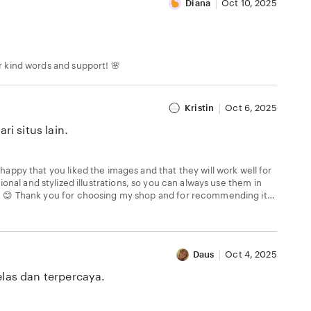
Diana
Oct 10, 2025
r kind words and support! 🌸
Kristin
Oct 6, 2025
ri situs lain.
happy that you liked the images and that they will work well for
ictional and stylized illustrations, so you can always use them in
ding it
Daus
Oct 4, 2025
elas dan terpercaya.