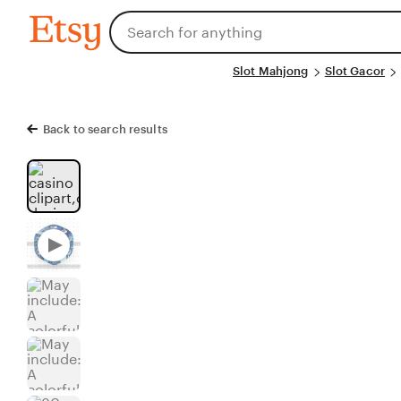
Skip
Search
Etsy
to
for
Content
items
or
Slot Mahjong
Slot Gacor
shops
Back to search results