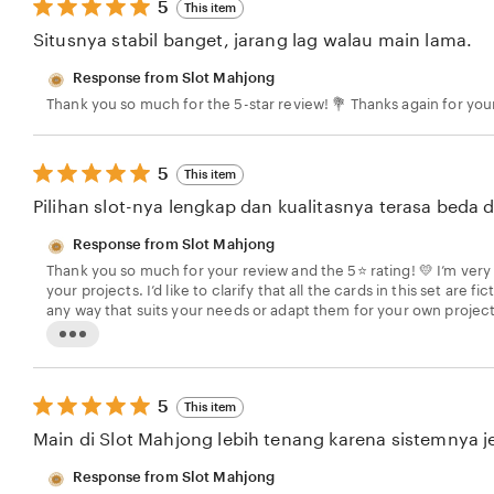
5
5
This item
out
Situsnya stabil banget, jarang lag walau main lama.
of
5
stars
Response from Slot Mahjong
Thank you so much for the 5-star review! 💐 Thanks again for you
5
5
This item
out
Pilihan slot-nya lengkap dan kualitasnya terasa beda da
of
5
stars
Response from Slot Mahjong
Thank you so much for your review and the 5⭐ rating! 💛 I’m very 
your projects. I’d like to clarify that all the cards in this set are f
any way that suits your needs or adapt them for your own project 😊 Thank you for choosing my shop and for recommen
to others — it truly means a lot to me! 💕
L
i
s
t
5
5
This item
out
i
Main di Slot Mahjong lebih tenang karena sistemnya j
of
n
5
g
stars
Response from Slot Mahjong
r