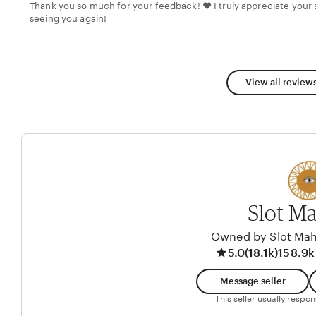
e
Thank you so much for your feedback! ❤️ I truly appreciate your
v
seeing you again!
i
e
w
b
y
View all reviews
K
r
i
s
t
i
n
Slot M
Owned by Slot Ma
5.0
(18.1k)
158.9k
Message seller
This seller usually respo