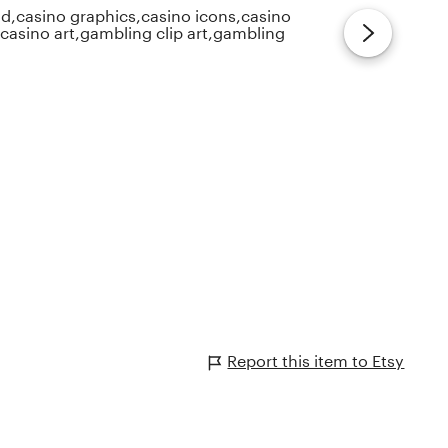
Report this item to Etsy