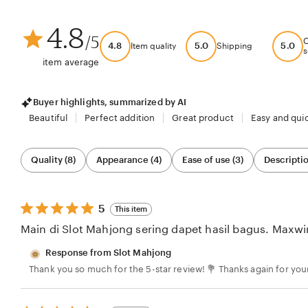
4.8
/5
4.8
5.0
5.0
Item quality
Shipping
s
item average
Buyer highlights, summarized by AI
Beautiful
Perfect addition
Great product
Easy and qui
Filter
Quality (8)
Appearance (4)
Ease of use (3)
Descriptio
by
category
5
5
This item
out
Main di Slot Mahjong sering dapet hasil bagus. Max
of
5
stars
Response from Slot Mahjong
Thank you so much for the 5-star review! 💐 Thanks again for you