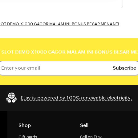
SLOT DEMO X1000 GACOR MALAM INI BONUS BESAR MENANTI
 SLOT DEMO X1000 GACOR MALAM INI BONUS BESAR ME
Subscribe
ter
our
ail
Etsy is powered by 100% renewable electricity.
Shop
Sell
Gift cards
Sell on Etsy