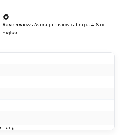
Rave reviews
Average review rating is 4.8 or
higher.