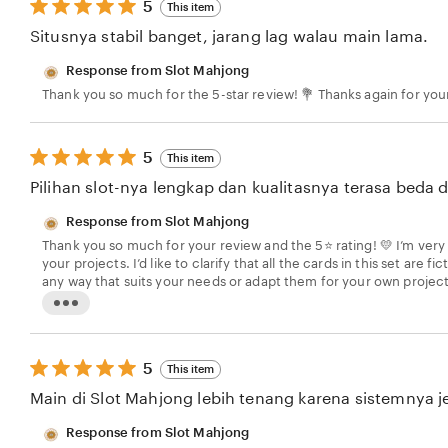
5
5
This item
out
Situsnya stabil banget, jarang lag walau main lama.
of
5
stars
Response from Slot Mahjong
Thank you so much for the 5-star review! 💐 Thanks again for you
5
5
This item
out
Pilihan slot-nya lengkap dan kualitasnya terasa beda da
of
5
stars
Response from Slot Mahjong
Thank you so much for your review and the 5⭐ rating! 💛 I’m very 
your projects. I’d like to clarify that all the cards in this set are f
any way that suits your needs or adapt them for your own project 😊 Thank you for choosing my shop and for recommen
to others — it truly means a lot to me! 💕
L
i
s
t
5
5
This item
out
i
Main di Slot Mahjong lebih tenang karena sistemnya j
of
n
5
g
stars
Response from Slot Mahjong
r