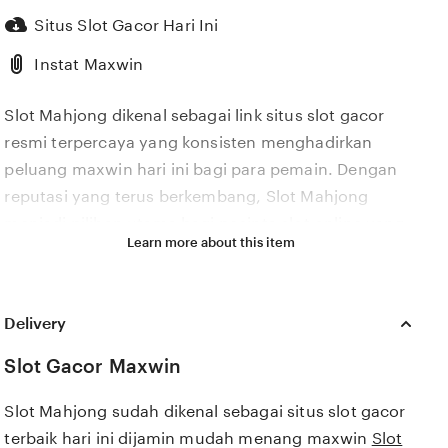
Situs Slot Gacor Hari Ini
Instat Maxwin
Slot Mahjong dikenal sebagai link situs slot gacor
resmi terpercaya yang konsisten menghadirkan
peluang maxwin hari ini bagi para pemain. Dengan
reputasi yang terus berkembang, Slot Mahjong
menjadi pilihan utama bagi pecinta slot online yang
Learn more about this item
mengutamakan keamanan, legalitas, dan performa
permainan yang stabil di berbagai kondisi.
Keunggulan Slot Mahjong terletak pada seleksi game
Delivery
slot online berkualitas terbaik dari provider resmi.
Slot Gacor Maxwin
Setiap permainan dioptimalkan dengan sistem yang
adil, server responsif, serta akses yang lancar tanpa
Slot Mahjong sudah dikenal sebagai situs slot gacor
gangguan. Hal ini membuat pemain bisa fokus
terbaik hari ini dijamin mudah menang maxwin
Slot