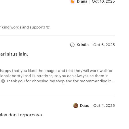
Diana
Oct 10, 2025
r kind words and support! 🌸
Kristin
Oct 6, 2025
ri situs lain.
happy that you liked the images and that they will work well for
ictional and stylized illustrations, so you can always use them in
ding it
Daus
Oct 4, 2025
elas dan terpercaya.