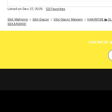
Listed on Dec 27, 2025
122 favorites
Slot Mahjong
Slot Gacor
Slot Gacor Maxwin
HAKIM138 🐳 S
SEKARANG!
HAKIM138 
En
y
em