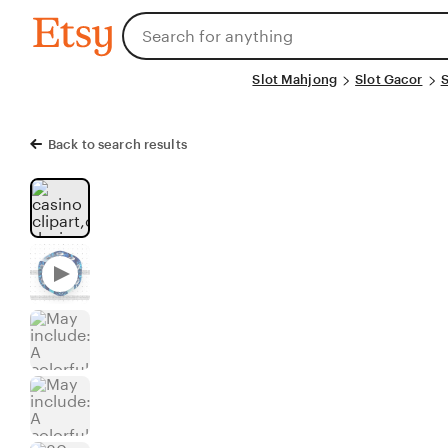
Skip
Search
Etsy
to
for
Content
items
or
Slot Mahjong
Slot Gacor
S
shops
Back to search results