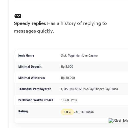
Speedy replies
Has a history of replying to
messages quickly.
Jenis Game
Slot, Togel dan Live Casino
Minimal Deposit
Rp 5.000
Minimal Withdraw
Rp 50.000
Transaksi Pembayaran
QRIS/DANA/OVO/GoPay/ShopeePay/Pulsa
Perkiraan Waktu Proses
10-60 Detik
Rating
5.0 ⭐
- 88.1K ulasan