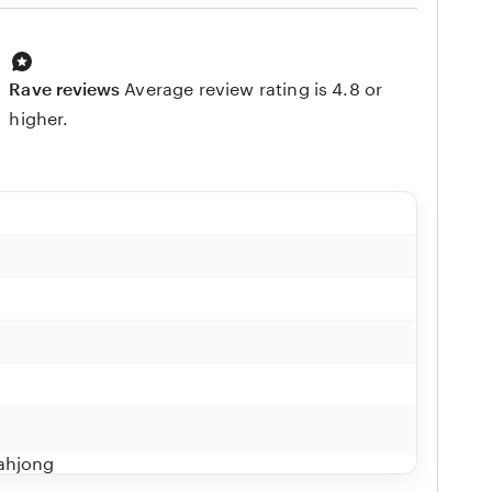
Rave reviews
Average review rating is 4.8 or
higher.