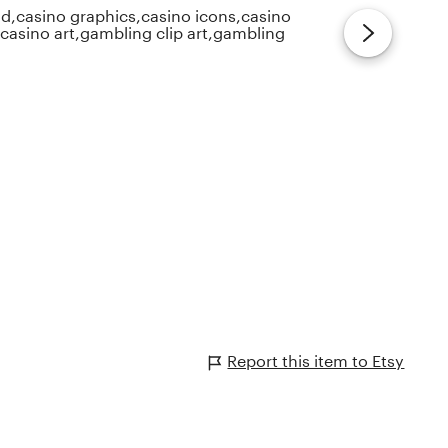
Report this item to Etsy