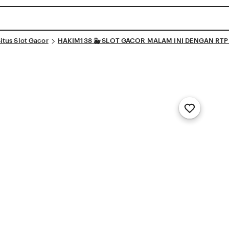
itus Slot Gacor
HAKIM138 🐳 SLOT GACOR MALAM INI DENGAN RT
Add
to
Favorites