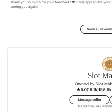
e
Thank you so much for your feedback! ❤️ I truly appreciate your
v
seeing you again!
i
e
w
b
y
View all reviews
K
r
i
s
t
i
n
Slot M
Owned by Slot Ma
5.0
(18.1k)
158.9k
Message seller
This seller usually respo