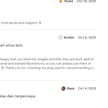
Diana
Oct 10, 2025
r kind words and support! 🌸
Kristin
Oct 6, 2025
ri situs lain.
happy that you liked the images and that they will work well for
ictional and stylized illustrations, so you can always use them in
ding it
Daus
Oct 4, 2025
elas dan terpercaya.