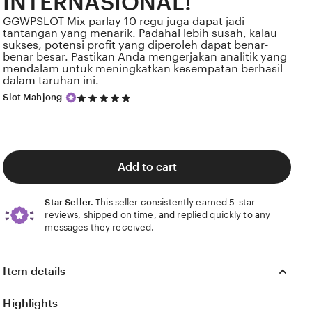
INTERNASIONAL!
GGWPSLOT Mix parlay 10 regu juga dapat jadi
tantangan yang menarik. Padahal lebih susah, kalau
sukses, potensi profit yang diperoleh dapat benar-
benar besar. Pastikan Anda mengerjakan analitik yang
mendalam untuk meningkatkan kesempatan berhasil
dalam taruhan ini.
5
Slot Mahjong
out
of
5
stars
Add to cart
Star Seller.
This seller consistently earned 5-star
reviews, shipped on time, and replied quickly to any
messages they received.
Item details
Highlights