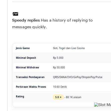
Speedy replies
Has a history of replying to
messages quickly.
Jenis Game
Slot, Togel dan Live Casino
Minimal Deposit
Rp 5.000
Minimal Withdraw
Rp 50.000
Transaksi Pembayaran
QRIS/DANA/OVO/GoPay/ShopeePay/Pulsa
Perkiraan Waktu Proses
10-60 Detik
Rating
5.0 ⭐
- 88.1K ulasan