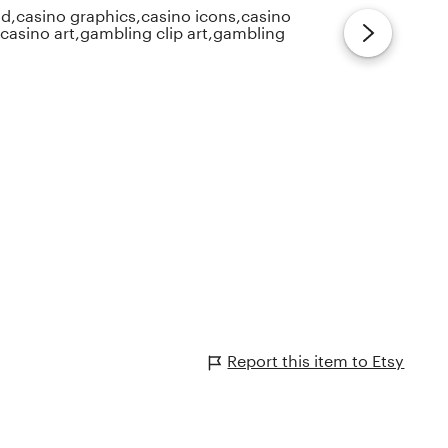
Report this item to Etsy