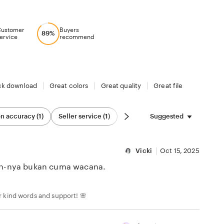
Customer
Buyers
89%
ervice
recommend
ck download
Great colors
Great quality
Great file
Suggested
n accuracy (1)
Seller service (1)
Vicki
Oct 15, 2025
win-nya bukan cuma wacana.
r kind words and support! 🌸