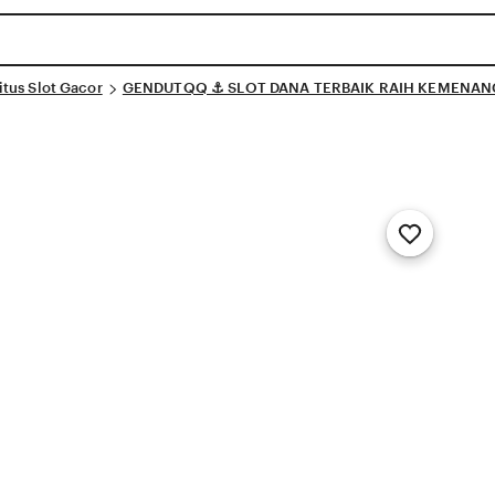
itus Slot Gacor
GENDUTQQ ⚓ SLOT DANA TERBAIK RAIH KEMENANG
Add
to
Favorites