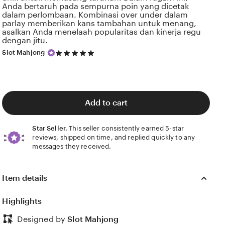
Anda bertaruh pada sempurna poin yang dicetak
dalam perlombaan. Kombinasi over under dalam
parlay memberikan kans tambahan untuk menang,
asalkan Anda menelaah popularitas dan kinerja regu
dengan jitu.
5
Slot Mahjong
out
of
5
stars
Add to cart
Star Seller.
This seller consistently earned 5-star
reviews, shipped on time, and replied quickly to any
messages they received.
Item details
Highlights
Designed by
Slot Mahjong