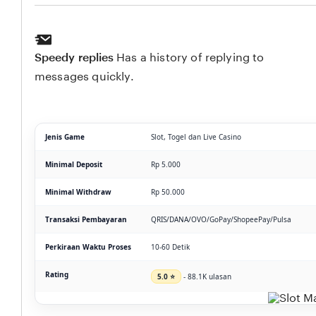
Speedy replies
Has a history of replying to
messages quickly.
Jenis Game
Slot, Togel dan Live Casino
Minimal Deposit
Rp 5.000
Minimal Withdraw
Rp 50.000
Transaksi Pembayaran
QRIS/DANA/OVO/GoPay/ShopeePay/Pulsa
Perkiraan Waktu Proses
10-60 Detik
Rating
5.0 ⭐
- 88.1K ulasan