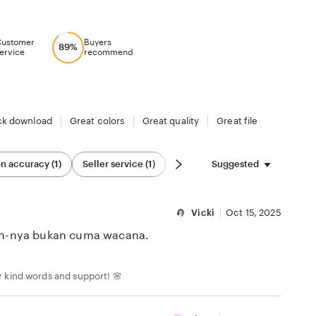
Customer
Buyers
89%
ervice
recommend
ck download
Great colors
Great quality
Great file
Suggested
n accuracy (1)
Seller service (1)
Vicki
Oct 15, 2025
win-nya bukan cuma wacana.
r kind words and support! 🌸