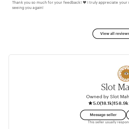
e
Thank you so much for your feedback! ❤️ I truly appreciate your
v
seeing you again!
i
e
w
b
y
View all reviews
K
r
i
s
t
i
n
Slot M
Owned by Slot Ma
5.0
(18.1k)
158.9k
Message seller
This seller usually respo