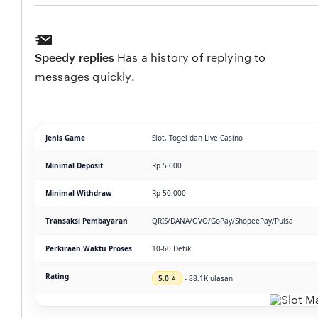
Speedy replies
Has a history of replying to
messages quickly.
Jenis Game
Slot, Togel dan Live Casino
Minimal Deposit
Rp 5.000
Minimal Withdraw
Rp 50.000
Transaksi Pembayaran
QRIS/DANA/OVO/GoPay/ShopeePay/Pulsa
Perkiraan Waktu Proses
10-60 Detik
Rating
5.0 ⭐
- 88.1K ulasan