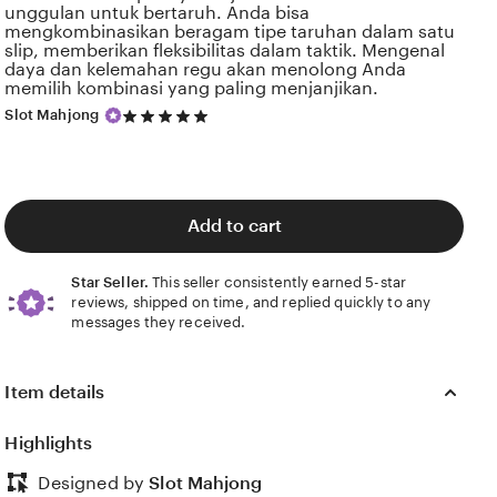
unggulan untuk bertaruh. Anda bisa
mengkombinasikan beragam tipe taruhan dalam satu
slip, memberikan fleksibilitas dalam taktik. Mengenal
daya dan kelemahan regu akan menolong Anda
memilih kombinasi yang paling menjanjikan.
5
Slot Mahjong
out
of
5
stars
Add to cart
Star Seller.
This seller consistently earned 5-star
reviews, shipped on time, and replied quickly to any
messages they received.
Item details
Highlights
Designed by
Slot Mahjong