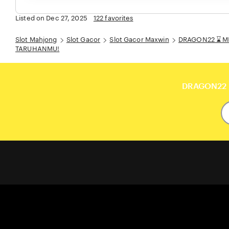
Listed on Dec 27, 2025
122 favorites
Slot Mahjong
Slot Gacor
Slot Gacor Maxwin
DRAGON22 ⌛ MI
TARUHANMU!
DRAGON22 
En
y
em