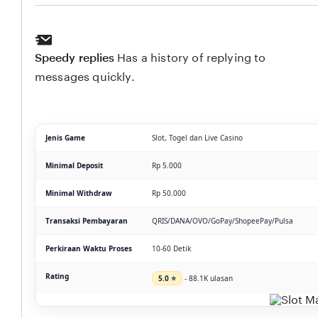
Speedy replies
Has a history of replying to
messages quickly.
Jenis Game
Slot, Togel dan Live Casino
Minimal Deposit
Rp 5.000
Minimal Withdraw
Rp 50.000
Transaksi Pembayaran
QRIS/DANA/OVO/GoPay/ShopeePay/Pulsa
Perkiraan Waktu Proses
10-60 Detik
Rating
5.0 ⭐
- 88.1K ulasan