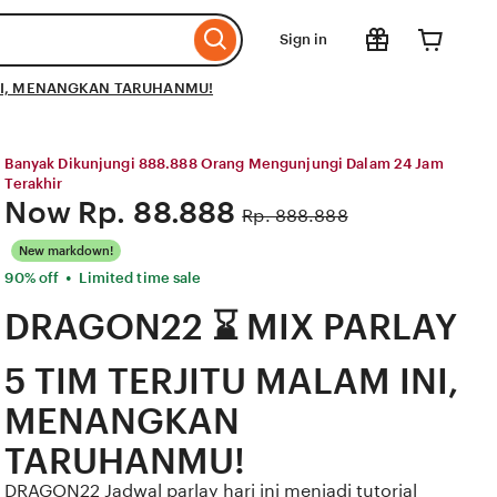
Sign in
INI, MENANGKAN TARUHANMU!
Banyak Dikunjungi 888.888 Orang Mengunjungi Dalam 24 Jam
Terakhir
Price:
Now
Rp. 88.888
Original
Rp. 888.888
Price:
New markdown!
•
90% off
Limited time sale
DRAGON22 ⌛ MIX PARLAY
5 TIM TERJITU MALAM INI,
MENANGKAN
TARUHANMU!
DRAGON22 Jadwal parlay hari ini menjadi tutorial