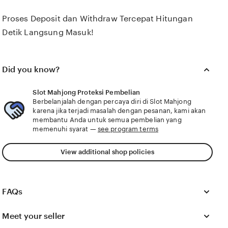
menikmati permainan dan memaksimalkan peluang
kemenangan secara optimal.
Proses Deposit dan Withdraw Tercepat Hitungan
Detik Langsung Masuk!
Sebagai situs yang rajin memberikan maxwin, Slot
Mahjong tidak hanya menawarkan hiburan, tetapi
juga pengalaman bermain yang memuaskan.
Did you know?
Kombinasi sistem terpercaya, variasi game gacor,
Slot Mahjong Proteksi Pembelian
dan kemudahan akses menjadikan Slot Mahjong
Berbelanjalah dengan percaya diri di Slot Mahjong
sebagai link situs slot online yang layak diandalkan
karena jika terjadi masalah dengan pesanan, kami akan
membantu Anda untuk semua pembelian yang
kapan saja.
memenuhi syarat —
see program terms
View additional shop policies
FAQs
Meet your seller