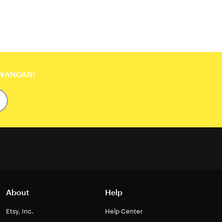
ENANGAN!
About
Help
Etsy, Inc.
Help Center