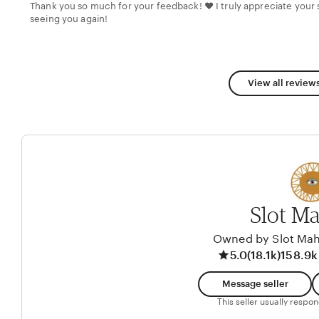
e
Thank you so much for your feedback! ❤️ I truly appreciate your
v
seeing you again!
i
e
w
b
y
View all reviews
K
r
i
s
t
i
n
Slot M
Owned by Slot Ma
5.0
(18.1k)
158.9k
Message seller
This seller usually respo