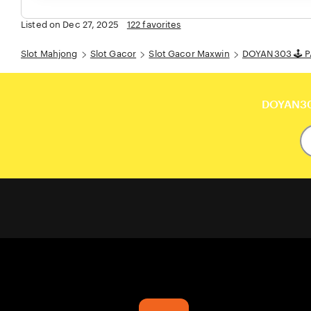
Listed on Dec 27, 2025
122 favorites
Slot Mahjong
Slot Gacor
Slot Gacor Maxwin
DOYAN303 🕹 P
DOYAN30
En
y
em