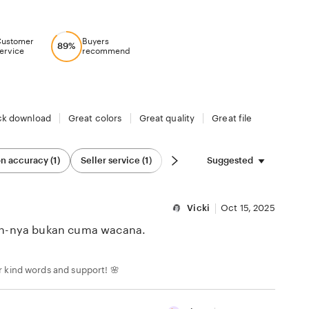
Customer
Buyers
89%
ervice
recommend
ck download
Great colors
Great quality
Great file
Suggested
n accuracy (1)
Seller service (1)
Vicki
Oct 15, 2025
win-nya bukan cuma wacana.
r kind words and support! 🌸