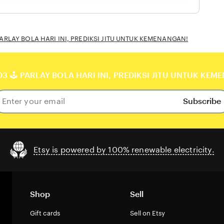
ARLAY BOLA HARI INI, PREDIKSI JITU UNTUK KEMENANGAN!
3 🕹 PARLAY BOLA HARI INI, PREDIKSI JITU UNTUK KEM
Subscribe
ter
our
ail
Etsy is powered by 100% renewable electricity.
Shop
Sell
Gift cards
Sell on Etsy