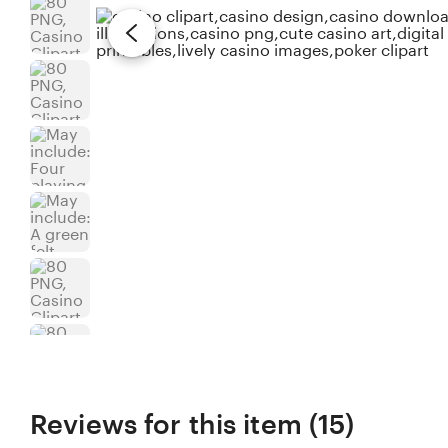
Reviews for this item (15)