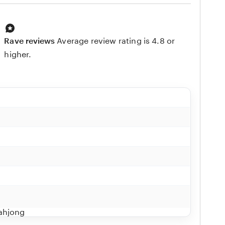
Rave reviews
Average review rating is 4.8 or
higher.