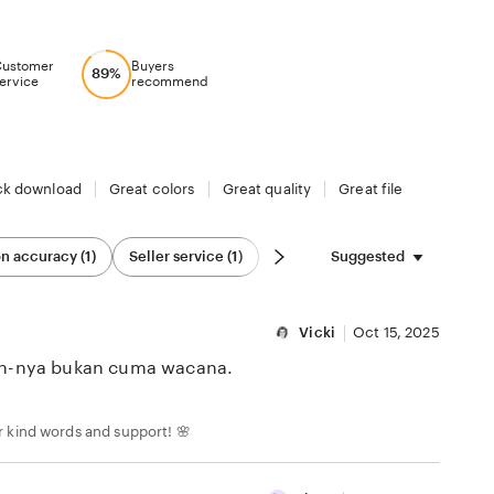
Customer
Buyers
89%
ervice
recommend
ck download
Great colors
Great quality
Great file
Suggested
n accuracy (1)
Seller service (1)
Vicki
Oct 15, 2025
win-nya bukan cuma wacana.
r kind words and support! 🌸