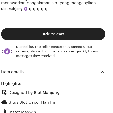
menawarkan pengalaman slot yang mengasyikan.
5
Slot Mahjong
out
of
5
stars
Add to cart
Star Seller.
This seller consistently earned 5-star
reviews, shipped on time, and replied quickly to any
messages they received.
Item details
Highlights
Designed by
Slot Mahjong
Situs Slot Gacor Hari Ini
Instat Maxwin