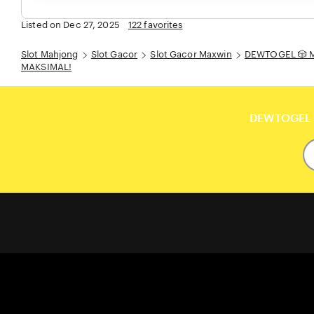
Listed on Dec 27, 2025
122 favorites
Slot Mahjong
Slot Gacor
Slot Gacor Maxwin
DEWTOGEL 🎲 M
MAKSIMAL!
DEWTOGEL 
En
y
em