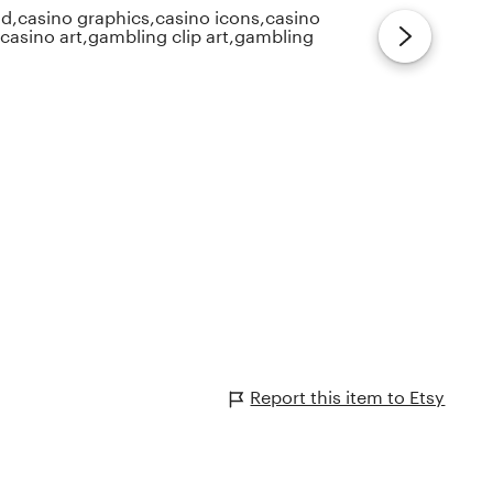
Report this item to Etsy