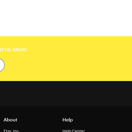
NTUK ANDA!
About
Help
Etsy, Inc.
Help Center