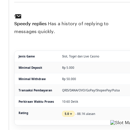
Speedy replies
Has a history of replying to
messages quickly.
Jenis Game
Slot, Togel dan Live Casino
Minimal Deposit
Rp 5.000
Minimal Withdraw
Rp 50.000
Transaksi Pembayaran
QRIS/DANA/OVO/GoPay/ShopeePay/Pulsa
Perkiraan Waktu Proses
10-60 Detik
Rating
5.0 ⭐
- 88.1K ulasan