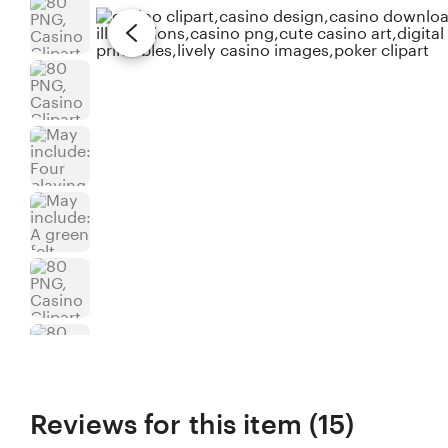
Reviews for this item (15)