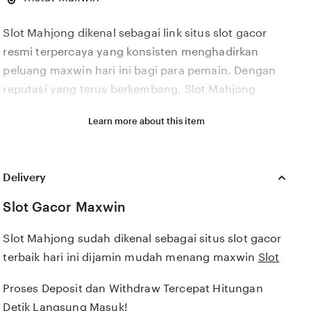
Slot Mahjong dikenal sebagai link situs slot gacor
resmi terpercaya yang konsisten menghadirkan
peluang maxwin hari ini bagi para pemain. Dengan
reputasi yang terus berkembang, Slot Mahjong
menjadi pilihan utama bagi pecinta slot online yang
Learn more about this item
mengutamakan keamanan, legalitas, dan performa
permainan yang stabil di berbagai kondisi.
Keunggulan Slot Mahjong terletak pada seleksi game
Delivery
slot online berkualitas terbaik dari provider resmi.
Slot Gacor Maxwin
Setiap permainan dioptimalkan dengan sistem yang
adil, server responsif, serta akses yang lancar tanpa
Slot Mahjong sudah dikenal sebagai situs slot gacor
gangguan. Hal ini membuat pemain bisa fokus
terbaik hari ini dijamin mudah menang maxwin
Slot
menikmati permainan dan memaksimalkan peluang
kemenangan secara optimal.
Proses Deposit dan Withdraw Tercepat Hitungan
Detik Langsung Masuk!