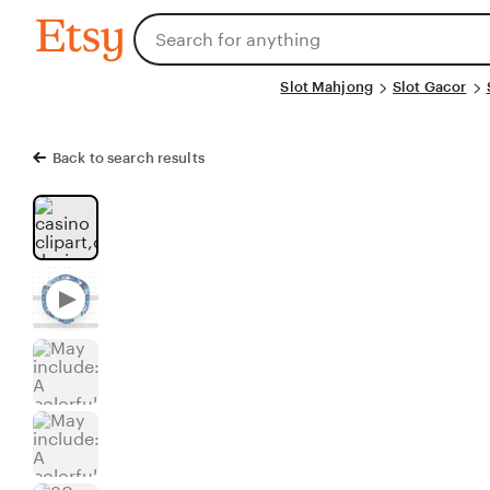
Skip
Search
Etsy
to
for
Content
items
or
Slot Mahjong
Slot Gacor
shops
Back to search results