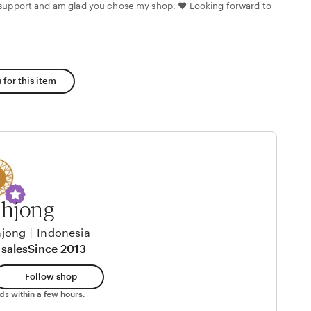
 support and am glad you chose my shop. ❤️ Looking forward to
 for this item
ahjong
hjong
|
Indonesia
 sales
Since 2013
Follow shop
nds
within a few hours.