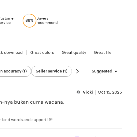
Customer
Buyers
89%
ervice
recommend
ck download
Great colors
Great quality
Great file
Suggested
n accuracy (1)
Seller service (1)
Vicki
Oct 15, 2025
win-nya bukan cuma wacana.
r kind words and support! 🌸