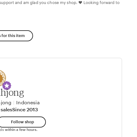
 support and am glad you chose my shop. ❤️ Looking forward to
 for this item
ahjong
hjong
|
Indonesia
 sales
Since 2013
Follow shop
nds
within a few hours.