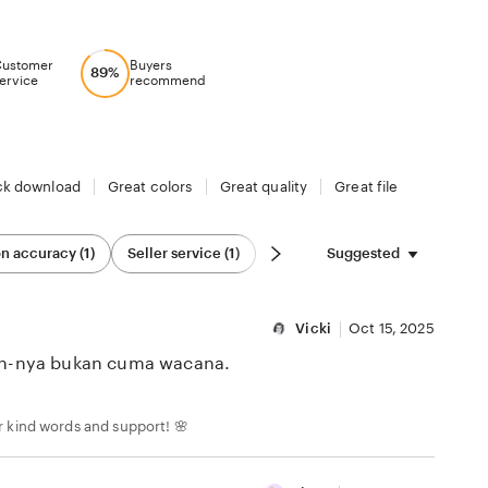
Customer
Buyers
89%
ervice
recommend
ck download
Great colors
Great quality
Great file
Suggested
n accuracy (1)
Seller service (1)
Vicki
Oct 15, 2025
win-nya bukan cuma wacana.
r kind words and support! 🌸