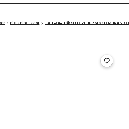
cor
Situs Slot Gacor
CAHAYA4D 🔱 SLOT ZEUS X500 TEMUKAN KEK
Add
to
Favorites