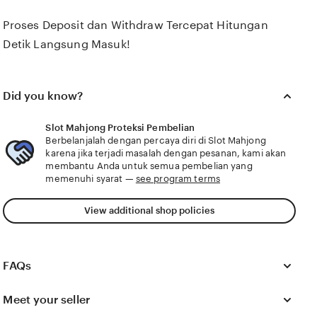
menikmati permainan dan memaksimalkan peluang
kemenangan secara optimal.
Proses Deposit dan Withdraw Tercepat Hitungan
Detik Langsung Masuk!
Sebagai situs yang rajin memberikan maxwin, Slot
Mahjong tidak hanya menawarkan hiburan, tetapi
juga pengalaman bermain yang memuaskan.
Did you know?
Kombinasi sistem terpercaya, variasi game gacor,
Slot Mahjong Proteksi Pembelian
dan kemudahan akses menjadikan Slot Mahjong
Berbelanjalah dengan percaya diri di Slot Mahjong
sebagai link situs slot online yang layak diandalkan
karena jika terjadi masalah dengan pesanan, kami akan
membantu Anda untuk semua pembelian yang
kapan saja.
memenuhi syarat —
see program terms
View additional shop policies
FAQs
Meet your seller