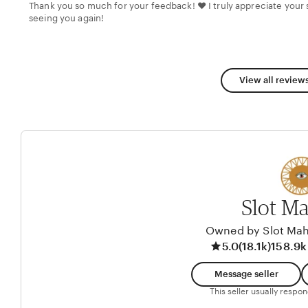
e
Thank you so much for your feedback! ❤️ I truly appreciate your
v
seeing you again!
i
e
w
b
y
View all reviews
K
r
i
s
t
i
n
Slot M
Owned by Slot Ma
5.0
(18.1k)
158.9k
Message seller
This seller usually respo