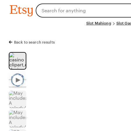
Skip
Search
Etsy
to
for
Content
items
or
Slot Mahjong
Slot Ga
shops
Back to search results