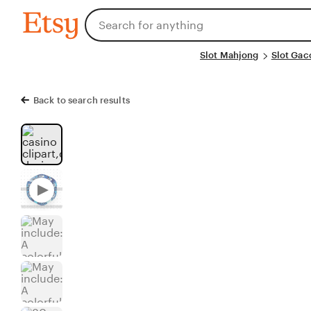
Skip
Search
Etsy
to
for
Content
items
or
Slot Mahjong
Slot Gac
shops
Back to search results