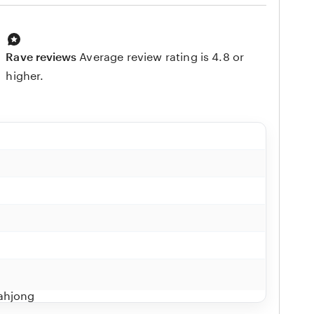
Rave reviews
Average review rating is 4.8 or
higher.