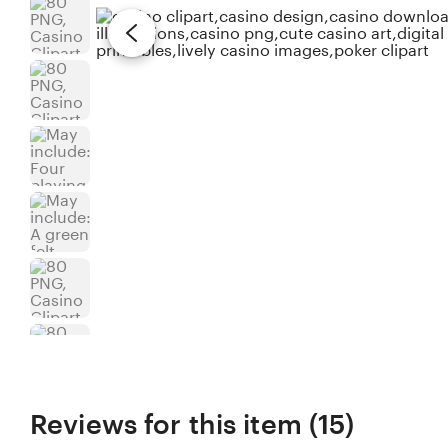
Reviews for this item (15)