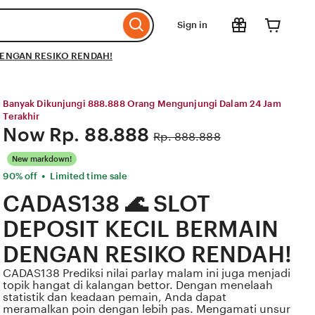
Sign in
DENGAN RESIKO RENDAH!
Banyak Dikunjungi 888.888 Orang Mengunjungi Dalam 24 Jam
Terakhir
Price:
Now
Rp. 88.888
Original
Rp. 888.888
Price:
New markdown!
•
90% off
Limited time sale
CADAS138 🌊 SLOT
DEPOSIT KECIL BERMAIN
DENGAN RESIKO RENDAH!
CADAS138 Prediksi nilai parlay malam ini juga menjadi
topik hangat di kalangan bettor. Dengan menelaah
statistik dan keadaan pemain, Anda dapat
meramalkan poin dengan lebih pas. Mengamati unsur