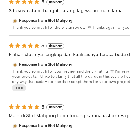
5
5
This item
out
Situsnya stabil banget, jarang lag walau main lama.
of
5
stars
Response from Slot Mahjong
Thank you so much for the 5-star review! 💐 Thanks again for you
5
5
This item
out
Pilihan slot-nya lengkap dan kualitasnya terasa beda da
of
5
stars
Response from Slot Mahjong
Thank you so much for your review and the 5⭐ rating! 💛 I’m very 
your projects. I’d like to clarify that all the cards in this set are f
any way that suits your needs or adapt them for your own project 😊 Thank you for choosing my shop and for recommen
to others — it truly means a lot to me! 💕
L
i
s
t
5
5
This item
out
i
Main di Slot Mahjong lebih tenang karena sistemnya j
of
n
5
g
stars
Response from Slot Mahjong
r