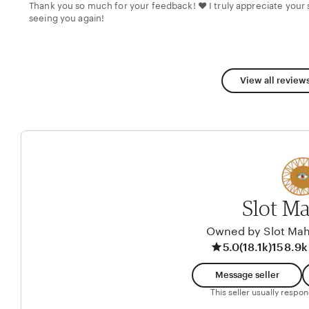
e
Thank you so much for your feedback! ❤️ I truly appreciate your
v
seeing you again!
i
e
w
b
y
View all reviews
K
r
i
s
t
i
n
Slot M
Owned by Slot Ma
5.0
(18.1k)
158.9k
Message seller
This seller usually respo