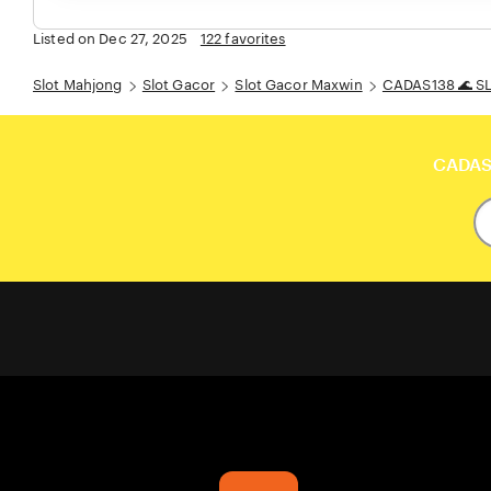
Listed on Dec 27, 2025
122 favorites
Slot Mahjong
Slot Gacor
Slot Gacor Maxwin
CADAS138 🌊 S
CADAS
En
y
em