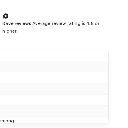
Rave reviews
Average review rating is 4.8 or
higher.