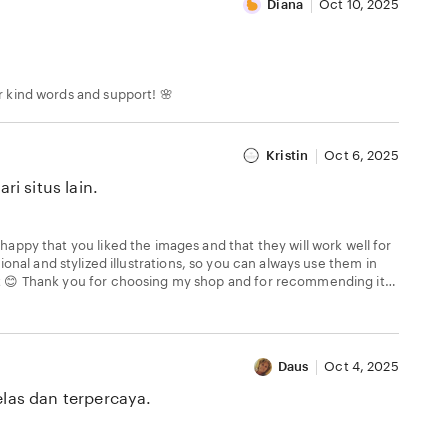
Diana
Oct 10, 2025
r kind words and support! 🌸
Kristin
Oct 6, 2025
ri situs lain.
happy that you liked the images and that they will work well for
ictional and stylized illustrations, so you can always use them in
ding it
Daus
Oct 4, 2025
elas dan terpercaya.