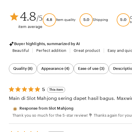
4.8
/5
4.8
5.0
5.0
Item quality
Shipping
s
item average
Buyer highlights, summarized by AI
Beautiful
Perfect addition
Great product
Easy and qui
Filter
Quality (8)
Appearance (4)
Ease of use (3)
Descriptio
by
category
5
5
This item
out
Main di Slot Mahjong sering dapet hasil bagus. Max
of
5
stars
Response from Slot Mahjong
Thank you so much for the 5-star review! 💐 Thanks again for you