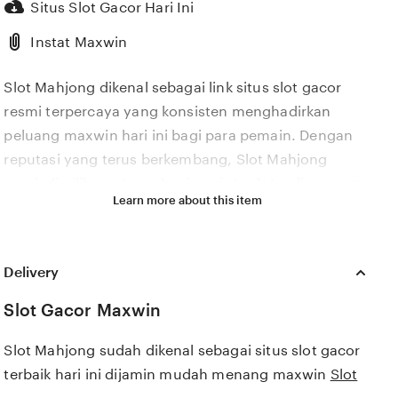
Situs Slot Gacor Hari Ini
Instat Maxwin
Slot Mahjong dikenal sebagai link situs slot gacor
resmi terpercaya yang konsisten menghadirkan
peluang maxwin hari ini bagi para pemain. Dengan
reputasi yang terus berkembang, Slot Mahjong
menjadi pilihan utama bagi pecinta slot online yang
Learn more about this item
mengutamakan keamanan, legalitas, dan performa
permainan yang stabil di berbagai kondisi.
Keunggulan Slot Mahjong terletak pada seleksi game
Delivery
slot online berkualitas terbaik dari provider resmi.
Slot Gacor Maxwin
Setiap permainan dioptimalkan dengan sistem yang
adil, server responsif, serta akses yang lancar tanpa
Slot Mahjong sudah dikenal sebagai situs slot gacor
gangguan. Hal ini membuat pemain bisa fokus
terbaik hari ini dijamin mudah menang maxwin
Slot
menikmati permainan dan memaksimalkan peluang