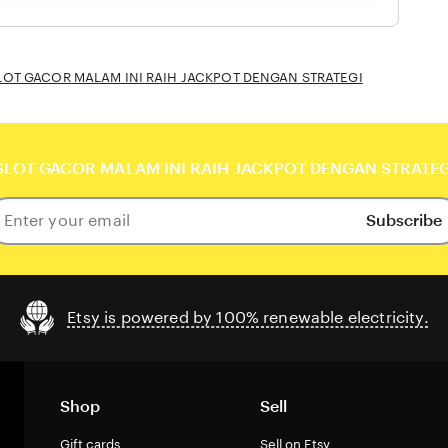
LOT GACOR MALAM INI RAIH JACKPOT DENGAN STRATEGI
SLOT GACOR MALAM INI RAIH JACKPOT DENGAN STRATE
Subscribe
ter
our
ail
Etsy is powered by 100% renewable electricity.
Shop
Sell
Gift cards
Sell on Etsy