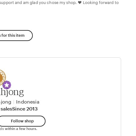
 support and am glad you chose my shop. ❤️ Looking forward to
 for this item
ahjong
hjong
|
Indonesia
 sales
Since 2013
Follow shop
nds
within a few hours.