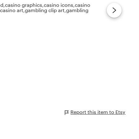
Report this item to Etsy