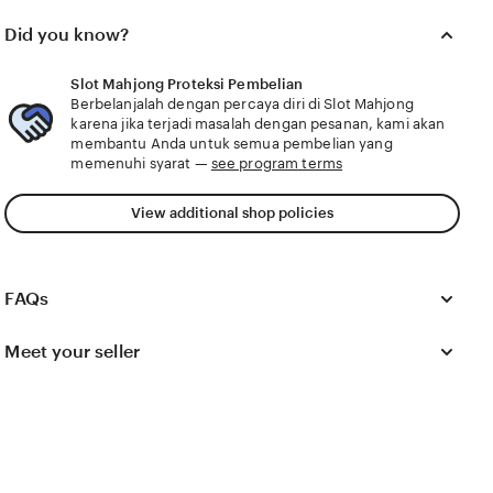
Mahjong tidak hanya menawarkan hiburan, tetapi
juga pengalaman bermain yang memuaskan.
Did you know?
Kombinasi sistem terpercaya, variasi game gacor,
Slot Mahjong Proteksi Pembelian
dan kemudahan akses menjadikan Slot Mahjong
Berbelanjalah dengan percaya diri di Slot Mahjong
sebagai link situs slot online yang layak diandalkan
karena jika terjadi masalah dengan pesanan, kami akan
membantu Anda untuk semua pembelian yang
kapan saja.
memenuhi syarat —
see program terms
View additional shop policies
FAQs
Meet your seller