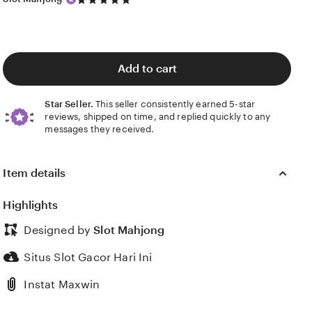
out
of
5
stars
Add to cart
Star Seller.
This seller consistently earned 5-star
reviews, shipped on time, and replied quickly to any
messages they received.
Item details
Highlights
Designed by
Slot Mahjong
Situs Slot Gacor Hari Ini
Instat Maxwin