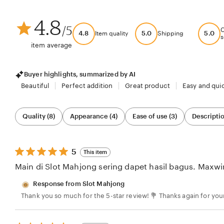
4.8
/5
4.8
5.0
5.0
Item quality
Shipping
s
item average
Buyer highlights, summarized by AI
Beautiful
Perfect addition
Great product
Easy and qui
Filter
Quality (8)
Appearance (4)
Ease of use (3)
Descriptio
by
category
5
5
This item
out
Main di Slot Mahjong sering dapet hasil bagus. Max
of
5
stars
Response from Slot Mahjong
Thank you so much for the 5-star review! 💐 Thanks again for you