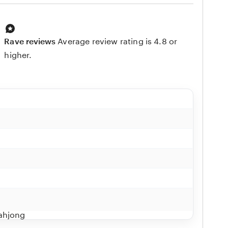
Rave reviews
Average review rating is 4.8 or
higher.