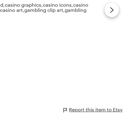
Report this item to Etsy