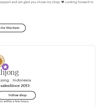
 support and am glad you chose my shop. ❤️ Looking forward to
 for this item
ahjong
hjong
|
Indonesia
 sales
Since 2013
Follow shop
nds
within a few hours.