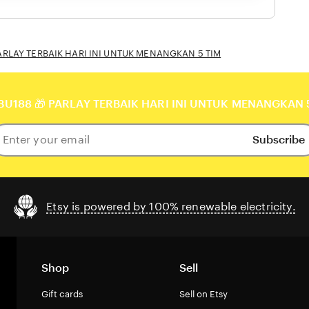
ARLAY TERBAIK HARI INI UNTUK MENANGKAN 5 TIM
U188 🎁 PARLAY TERBAIK HARI INI UNTUK MENANGKAN 
Subscribe
ter
our
ail
Etsy is powered by 100% renewable electricity.
Shop
Sell
Gift cards
Sell on Etsy