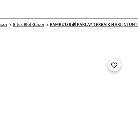
acor
Situs Slot Gacor
BAMBU188 🎁 PARLAY TERBAIK HARI INI U
Add
to
Favorites