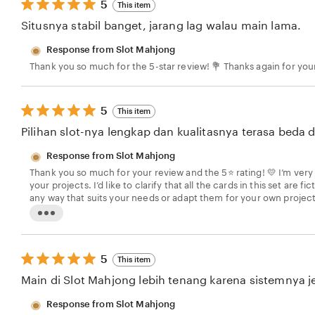
5
5
This item
out
Situsnya stabil banget, jarang lag walau main lama.
of
5
stars
Response from Slot Mahjong
Thank you so much for the 5-star review! 💐 Thanks again for you
5
5
This item
out
Pilihan slot-nya lengkap dan kualitasnya terasa beda da
of
5
stars
Response from Slot Mahjong
Thank you so much for your review and the 5⭐ rating! 💛 I’m very 
your projects. I’d like to clarify that all the cards in this set are f
any way that suits your needs or adapt them for your own project 😊 Thank you for choosing my shop and for recommen
to others — it truly means a lot to me! 💕
L
i
s
t
5
5
This item
out
i
Main di Slot Mahjong lebih tenang karena sistemnya j
of
n
5
g
stars
Response from Slot Mahjong
r