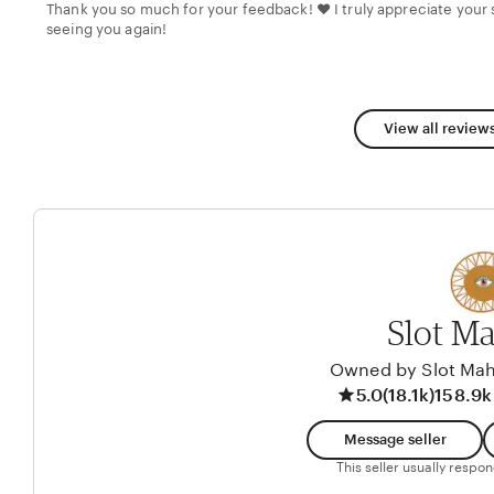
e
Thank you so much for your feedback! ❤️ I truly appreciate your
v
seeing you again!
i
e
w
b
y
View all reviews
K
r
i
s
t
i
n
Slot M
Owned by Slot Ma
5.0
(18.1k)
158.9k
Message seller
This seller usually respo