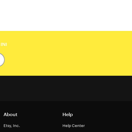
INI
About
Help
Etsy, Inc.
Help Center