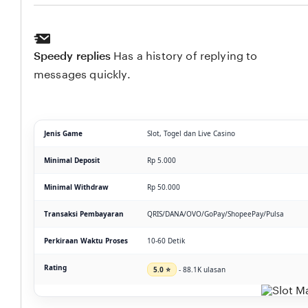
Speedy replies
Has a history of replying to
messages quickly.
Jenis Game
Slot, Togel dan Live Casino
Minimal Deposit
Rp 5.000
Minimal Withdraw
Rp 50.000
Transaksi Pembayaran
QRIS/DANA/OVO/GoPay/ShopeePay/Pulsa
Perkiraan Waktu Proses
10-60 Detik
Rating
5.0 ⭐
- 88.1K ulasan