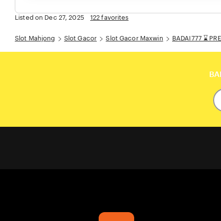
Listed on Dec 27, 2025
122 favorites
Slot Mahjong
Slot Gacor
Slot Gacor Maxwin
BADAI777 ⌛ PRE
BA
En
y
em