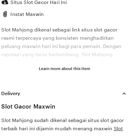
Situs Slot Gacor Hari Ini
Instat Maxwin
Slot Mahjong dikenal sebagai link situs slot gacor
resmi terpercaya yang konsisten menghadirkan
peluang maxwin hari ini bagi para pemain. Dengan
reputasi yang terus berkembang, Slot Mahjong
menjadi pilihan utama bagi pecinta slot online yang
Learn more about this item
mengutamakan keamanan, legalitas, dan performa
permainan yang stabil di berbagai kondisi.
Keunggulan Slot Mahjong terletak pada seleksi game
Delivery
slot online berkualitas terbaik dari provider resmi.
Slot Gacor Maxwin
Setiap permainan dioptimalkan dengan sistem yang
adil, server responsif, serta akses yang lancar tanpa
Slot Mahjong sudah dikenal sebagai situs slot gacor
gangguan. Hal ini membuat pemain bisa fokus
terbaik hari ini dijamin mudah menang maxwin
Slot
menikmati permainan dan memaksimalkan peluang