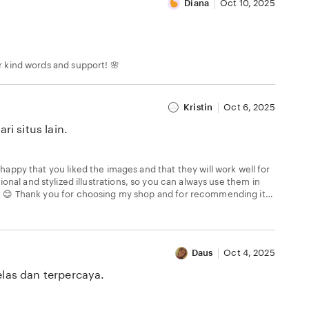
Diana
Oct 10, 2025
r kind words and support! 🌸
Kristin
Oct 6, 2025
ri situs lain.
happy that you liked the images and that they will work well for
ictional and stylized illustrations, so you can always use them in
ding it
Daus
Oct 4, 2025
elas dan terpercaya.