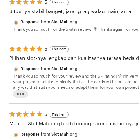
5
5
This item
out
Situsnya stabil banget, jarang lag walau main lama.
of
5
stars
Response from Slot Mahjong
Thank you so much for the 5-star review! 💐 Thanks again for you
5
5
This item
out
Pilihan slot-nya lengkap dan kualitasnya terasa beda da
of
5
stars
Response from Slot Mahjong
Thank you so much for your review and the 5⭐ rating! 💛 I’m very 
your projects. I’d like to clarify that all the cards in this set are f
any way that suits your needs or adapt them for your own project 😊 Thank you for choosing my shop and for recommen
to others — it truly means a lot to me! 💕
L
i
s
t
5
5
This item
out
i
Main di Slot Mahjong lebih tenang karena sistemnya j
of
n
5
g
stars
Response from Slot Mahjong
r