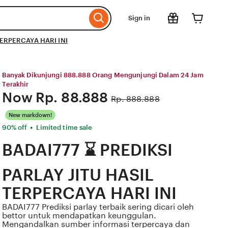
Sign in
TERPERCAYA HARI INI
Banyak Dikunjungi 888.888 Orang Mengunjungi Dalam 24 Jam
Terakhir
Price:
Now
Rp. 88.888
Original
Rp. 888.888
Price:
New markdown!
•
90% off
Limited time sale
BADAI777 ⌛ PREDIKSI
PARLAY JITU HASIL
TERPERCAYA HARI INI
BADAI777 Prediksi parlay terbaik sering dicari oleh
bettor untuk mendapatkan keunggulan.
Mengandalkan sumber informasi terpercaya dan