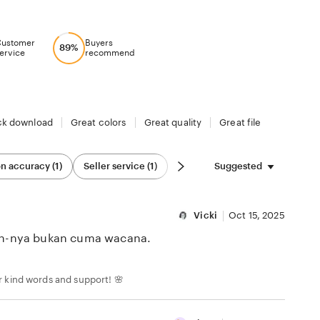
Customer
Buyers
89%
ervice
recommend
ck download
Great colors
Great quality
Great file
Suggested
n accuracy (1)
Seller service (1)
Vicki
Oct 15, 2025
win-nya bukan cuma wacana.
r kind words and support! 🌸