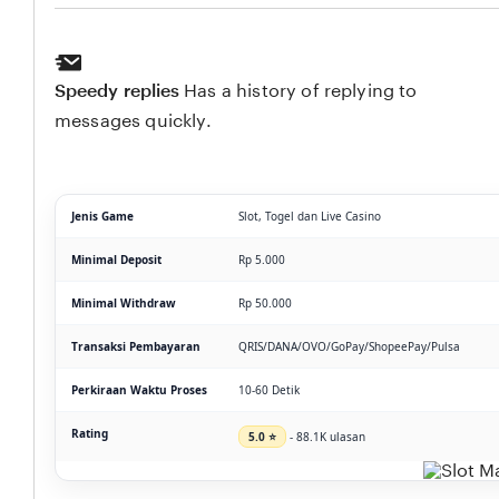
Speedy replies
Has a history of replying to
messages quickly.
Jenis Game
Slot, Togel dan Live Casino
Minimal Deposit
Rp 5.000
Minimal Withdraw
Rp 50.000
Transaksi Pembayaran
QRIS/DANA/OVO/GoPay/ShopeePay/Pulsa
Perkiraan Waktu Proses
10-60 Detik
Rating
5.0 ⭐
- 88.1K ulasan