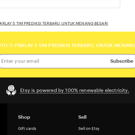
ARLAY 5 TIM PREDIKSI TERBARU, UNTUK MENANG BESAR!
TO 💦 PARLAY 5 TIM PREDIKSI TERBARU, UNTUK MENANG
Subscribe
ter
our
ail
Etsy is powered by 100% renewable electricity.
Shop
Sell
Gift cards
Sell on Etsy