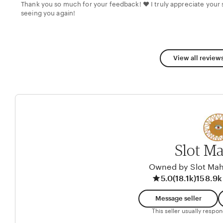
e
Thank you so much for your feedback! ❤️ I truly appreciate your
v
seeing you again!
i
e
w
b
y
View all reviews
K
r
i
s
t
i
n
Slot M
Owned by Slot Ma
5.0
(18.1k)
158.9k
Message seller
This seller usually respo