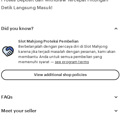
Detik Langsung Masuk!
Sebagai situs yang rajin memberikan maxwin, Slot
Mahjong tidak hanya menawarkan hiburan, tetapi
juga pengalaman bermain yang memuaskan.
Did you know?
Kombinasi sistem terpercaya, variasi game gacor,
Slot Mahjong Proteksi Pembelian
dan kemudahan akses menjadikan Slot Mahjong
Berbelanjalah dengan percaya diri di Slot Mahjong
sebagai link situs slot online yang layak diandalkan
karena jika terjadi masalah dengan pesanan, kami akan
membantu Anda untuk semua pembelian yang
kapan saja.
memenuhi syarat —
see program terms
View additional shop policies
FAQs
Meet your seller