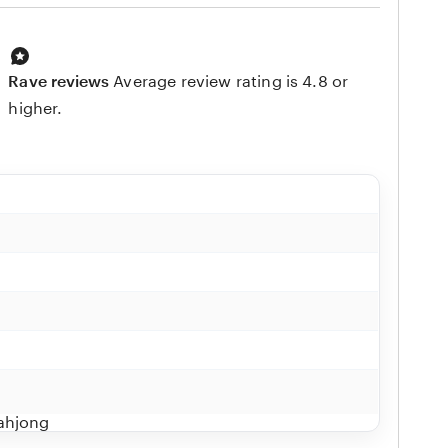
Rave reviews
Average review rating is 4.8 or
higher.