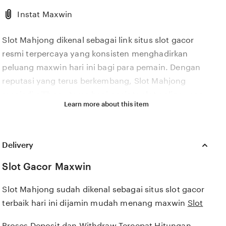
Instat Maxwin
Slot Mahjong dikenal sebagai link situs slot gacor
resmi terpercaya yang konsisten menghadirkan
peluang maxwin hari ini bagi para pemain. Dengan
reputasi yang terus berkembang, Slot Mahjong
menjadi pilihan utama bagi pecinta slot online yang
Learn more about this item
mengutamakan keamanan, legalitas, dan performa
permainan yang stabil di berbagai kondisi.
Keunggulan Slot Mahjong terletak pada seleksi game
Delivery
slot online berkualitas terbaik dari provider resmi.
Slot Gacor Maxwin
Setiap permainan dioptimalkan dengan sistem yang
adil, server responsif, serta akses yang lancar tanpa
Slot Mahjong sudah dikenal sebagai situs slot gacor
gangguan. Hal ini membuat pemain bisa fokus
terbaik hari ini dijamin mudah menang maxwin
Slot
menikmati permainan dan memaksimalkan peluang
kemenangan secara optimal.
Proses Deposit dan Withdraw Tercepat Hitungan