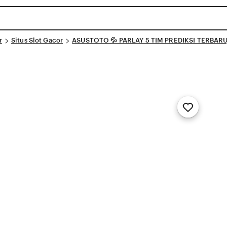
r
Situs Slot Gacor
ASUSTOTO 💦 PARLAY 5 TIM PREDIKSI TERBAR
Add
to
Favorites