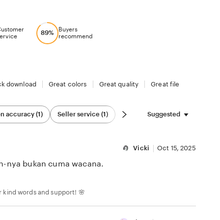
Customer
Buyers
89%
ervice
recommend
ck download
Great colors
Great quality
Great file
Suggested
n accuracy (1)
Seller service (1)
Vicki
Oct 15, 2025
win-nya bukan cuma wacana.
r kind words and support! 🌸