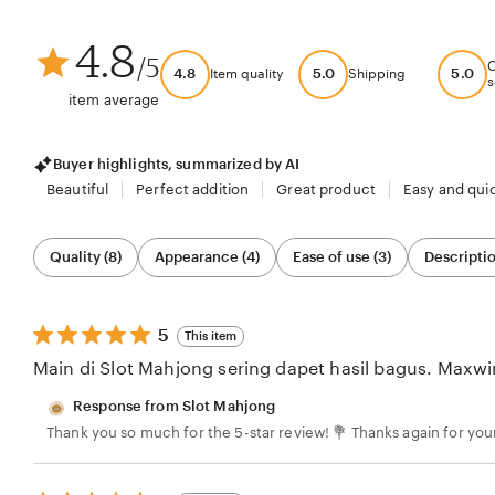
4.8
/5
4.8
5.0
5.0
Item quality
Shipping
s
item average
Buyer highlights, summarized by AI
Beautiful
Perfect addition
Great product
Easy and qui
Filter
Quality (8)
Appearance (4)
Ease of use (3)
Descriptio
by
category
5
5
This item
out
Main di Slot Mahjong sering dapet hasil bagus. Max
of
5
stars
Response from Slot Mahjong
Thank you so much for the 5-star review! 💐 Thanks again for you