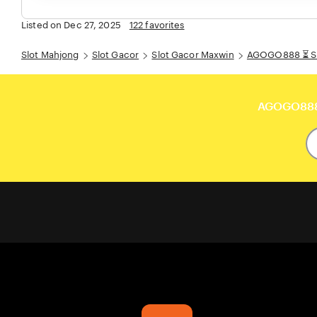
Listed on Dec 27, 2025
122 favorites
Slot Mahjong
Slot Gacor
Slot Gacor Maxwin
AGOGO888 ⏳ S
AGOGO888
En
y
em