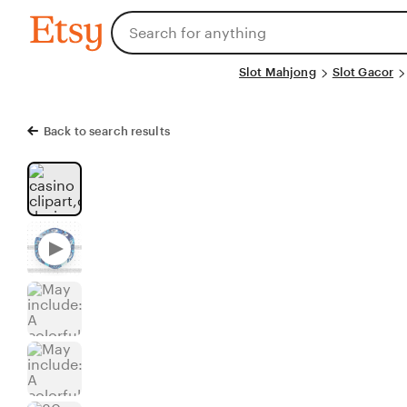
Skip
Search
Etsy
to
for
Content
items
or
Slot Mahjong
Slot Gacor
shops
Back to search results