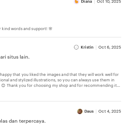
Diana
Oct 10, 2025
r kind words and support! 🌸
Kristin
Oct 6, 2025
ri situs lain.
happy that you liked the images and that they will work well for
ictional and stylized illustrations, so you can always use them in
ding it
Daus
Oct 4, 2025
elas dan terpercaya.