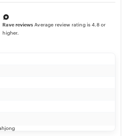
Rave reviews
Average review rating is 4.8 or
higher.