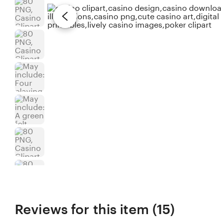
Reviews for this item (15)