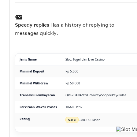
Speedy replies
Has a history of replying to
messages quickly.
Jenis Game
Slot, Togel dan Live Casino
Minimal Deposit
Rp 5.000
Minimal Withdraw
Rp 50.000
Transaksi Pembayaran
QRIS/DANA/OVO/GoPay/ShopeePay/Pulsa
Perkiraan Waktu Proses
10-60 Detik
Rating
5.0 ⭐
- 88.1K ulasan