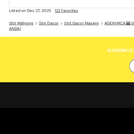
Listed on Dec 27, 2025
122 favorites
Slot Mahjong
Slot Gacor
Slot Gacor Maxwin
AGENIMC8 🎰 S
ANDA!
AGENIMC8 
En
y
em