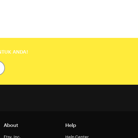
NTUK ANDA!
About
Help
Etsy, Inc.
Help Center