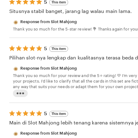
5
5
This item
out
Situsnya stabil banget, jarang lag walau main lama.
of
5
stars
Response from Slot Mahjong
Thank you so much for the 5-star review! 💐 Thanks again for you
5
5
This item
out
Pilihan slot-nya lengkap dan kualitasnya terasa beda da
of
5
stars
Response from Slot Mahjong
Thank you so much for your review and the 5⭐ rating! 💛 I’m very 
your projects. I’d like to clarify that all the cards in this set are f
any way that suits your needs or adapt them for your own project 😊 Thank you for choosing my shop and for recommen
to others — it truly means a lot to me! 💕
L
i
s
t
5
5
This item
out
i
Main di Slot Mahjong lebih tenang karena sistemnya j
of
n
5
g
stars
Response from Slot Mahjong
r