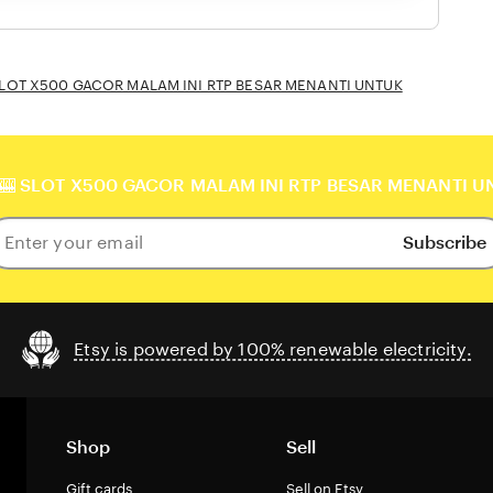
LOT X500 GACOR MALAM INI RTP BESAR MENANTI UNTUK
🎰 SLOT X500 GACOR MALAM INI RTP BESAR MENANTI U
Subscribe
ter
our
ail
Etsy is powered by 100% renewable electricity.
Shop
Sell
Gift cards
Sell on Etsy