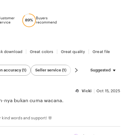
Customer
Buyers
89%
ervice
recommend
ck download
Great colors
Great quality
Great file
Suggested
n accuracy (1)
Seller service (1)
Vicki
Oct 15, 2025
win-nya bukan cuma wacana.
r kind words and support! 🌸