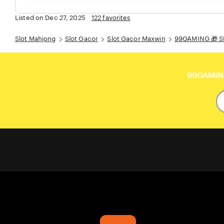
Listed on Dec 27, 2025
122 favorites
Slot Mahjong
Slot Gacor
Slot Gacor Maxwin
99GAMING 🎁 S
99GAMIN
En
y
em