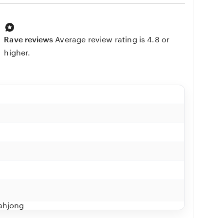
Rave reviews
Average review rating is 4.8 or
higher.