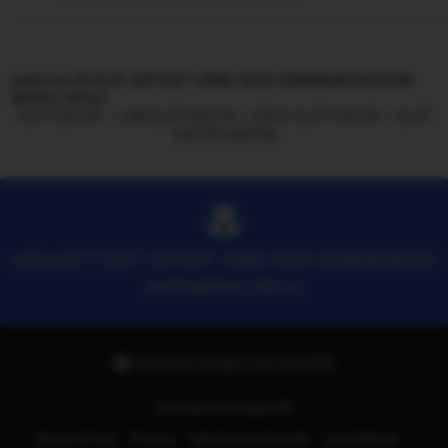
Loading...
yakinslot 🃏 SLOT DEPOSIT 1RIBU RAIH KEMENANGAN DARI
MODAL KECIL!
SLOT GACOR
LINK SLOT GACOR
SITUS SLOT GACOR
SLOT
GACOR HARI INI
yakinslot 🃏 SLOT DEPOSIT 1RIBU RAIH KEMENANGAN
DARI MODAL KECIL!
Indonesia | English (UK) | Rp (IDR)
© 2026 SLOT GACOR
Terms of Use
Privacy
Interest-based ads
Local Shops