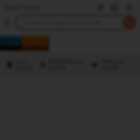
SLOT
Skip
GACOR
to
Search
Browse
ontent
for
items
or
shops
LOGIN
DAFTAR
SLOT
BANDAR SLOT
LINK SLOT
GACOR
GACOR
GACOR