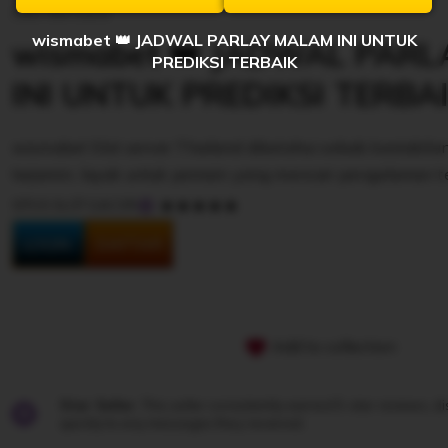
Situs Slot Gacor
wismabet 👑 JADWAL PARLAY MALAM INI UNTUK
wismabet 👑 JADWAL PAR
PREDIKSI TERBAIK
INI UNTUK PREDIKSI TERBA
wismabet Slot server Thailand diketahui sebab kestabi
terjamin, layak untuk pemain yang mencari pengalaman te
5
SITUS SLOT GACOR
out
of
LOGIN
DAFTAR
5
stars
Add to collection
Star Seller.
This seller consistently earned 5-star reviews, d
quickly to any messages they received.